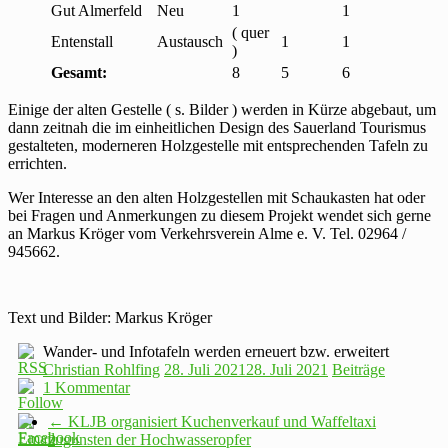
Gut Almerfeld
Neu
1
1
( quer
Entenstall
Austausch
1
1
)
Gesamt:
8
5
6
Einige der alten Gestelle ( s. Bilder ) werden in Kürze abgebaut, um
dann zeitnah die im einheitlichen Design des Sauerland Tourismus
gestalteten, moderneren Holzgestelle mit entsprechenden Tafeln zu
errichten.
Wer Interesse an den alten Holzgestellen mit Schaukasten hat oder
bei Fragen und Anmerkungen zu diesem Projekt wendet sich gerne
an Markus Kröger vom Verkehrsverein Alme e. V. Tel. 02964 /
945662.
Text und Bilder: Markus Kröger
Wander- und Infotafeln werden erneuert bzw. erweitert
Christian Rohlfing
28. Juli 2021
28. Juli 2021
Beiträge
1 Kommentar
←
KLJB organisiert Kuchenverkauf und Waffeltaxi
zugunsten der Hochwasseropfer