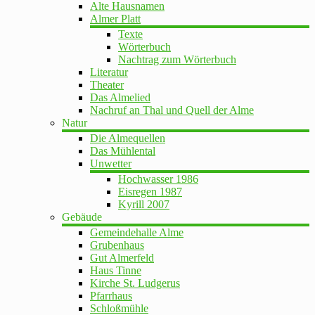
Alte Hausnamen
Almer Platt
Texte
Wörterbuch
Nachtrag zum Wörterbuch
Literatur
Theater
Das Almelied
Nachruf an Thal und Quell der Alme
Natur
Die Almequellen
Das Mühlental
Unwetter
Hochwasser 1986
Eisregen 1987
Kyrill 2007
Gebäude
Gemeindehalle Alme
Grubenhaus
Gut Almerfeld
Haus Tinne
Kirche St. Ludgerus
Pfarrhaus
Schloßmühle