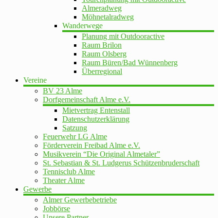
Almeradweg
Möhnetalradweg
Wanderwege
Planung mit Outdooractive
Raum Brilon
Raum Olsberg
Raum Büren/Bad Wünnenberg
Überregional
Vereine
BV 23 Alme
Dorfgemeinschaft Alme e.V.
Mietvertrag Entenstall
Datenschutzerklärung
Satzung
Feuerwehr LG Alme
Förderverein Freibad Alme e.V.
Musikverein “Die Original Almetaler”
St. Sebastian & St. Ludgerus Schützenbruderschaft
Tennisclub Alme
Theater Alme
Gewerbe
Almer Gewerbebetriebe
Jobbörse
Unsere Partner