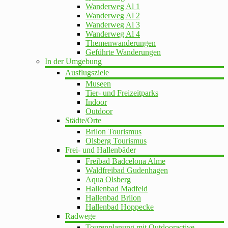
Wanderweg Al 1
Wanderweg Al 2
Wanderweg Al 3
Wanderweg Al 4
Themenwanderungen
Geführte Wanderungen
In der Umgebung
Ausflugsziele
Museen
Tier- und Freizeitparks
Indoor
Outdoor
Städte/Orte
Brilon Tourismus
Olsberg Tourismus
Frei- und Hallenbäder
Freibad Badcelona Alme
Waldfreibad Gudenhagen
Aqua Olsberg
Hallenbad Madfeld
Hallenbad Brilon
Hallenbad Hoppecke
Radwege
Tourenplanung mit Outdooractive