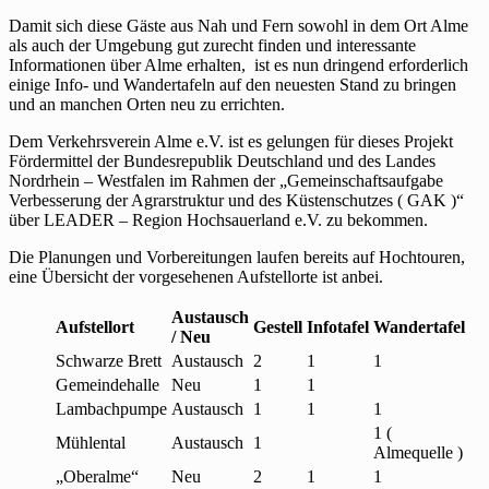
Damit sich diese Gäste aus Nah und Fern sowohl in dem Ort Alme
als auch der Umgebung gut zurecht finden und interessante
Informationen über Alme erhalten, ist es nun dringend erforderlich
einige Info- und Wandertafeln auf den neuesten Stand zu bringen
und an manchen Orten neu zu errichten.
Dem Verkehrsverein Alme e.V. ist es gelungen für dieses Projekt
Fördermittel der Bundesrepublik Deutschland und des Landes
Nordrhein – Westfalen im Rahmen der „Gemeinschaftsaufgabe
Verbesserung der Agrarstruktur und des Küstenschutzes ( GAK )“
über LEADER – Region Hochsauerland e.V. zu bekommen.
Die Planungen und Vorbereitungen laufen bereits auf Hochtouren,
eine Übersicht der vorgesehenen Aufstellorte ist anbei.
Austausch
Aufstellort
Gestell
Infotafel
Wandertafel
/ Neu
Schwarze Brett
Austausch
2
1
1
Gemeindehalle
Neu
1
1
Lambachpumpe
Austausch
1
1
1
1 (
Mühlental
Austausch
1
Almequelle )
„Oberalme“
Neu
2
1
1