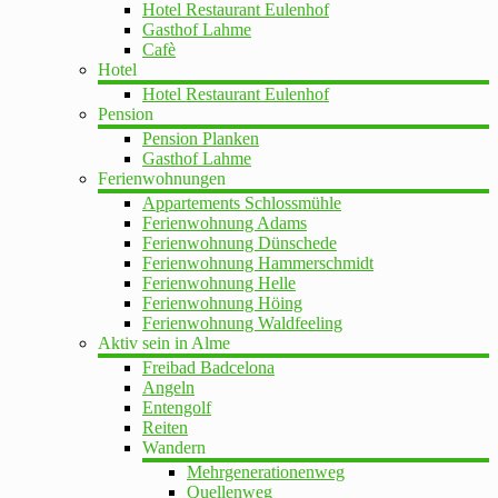
Hotel Restaurant Eulenhof
Gasthof Lahme
Cafè
Hotel
Hotel Restaurant Eulenhof
Pension
Pension Planken
Gasthof Lahme
Ferienwohnungen
Appartements Schlossmühle
Ferienwohnung Adams
Ferienwohnung Dünschede
Ferienwohnung Hammerschmidt
Ferienwohnung Helle
Ferienwohnung Höing
Ferienwohnung Waldfeeling
Aktiv sein in Alme
Freibad Badcelona
Angeln
Entengolf
Reiten
Wandern
Mehrgenerationenweg
Quellenweg