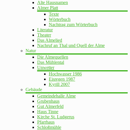
Alte Hausnamen
Almer Platt
Texte
Wörterbuch
Nachtrag zum Wörterbuch
Literatur
Theater
Das Almelied
Nachruf an Thal und Quell der Alme
Natur
Die Almequellen
Das Mühlental
Unwetter
Hochwasser 1986
Eisregen 1987
Kyrill 2007
Gebäude
Gemeindehalle Alme
Grubenhaus
Gut Almerfeld
Haus Tinne
Kirche St. Ludgerus
Pfarrhaus
Schloßmühle