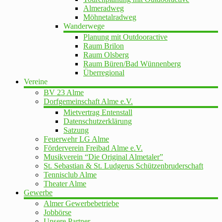
Almeradweg
Möhnetalradweg
Wanderwege
Planung mit Outdooractive
Raum Brilon
Raum Olsberg
Raum Büren/Bad Wünnenberg
Überregional
Vereine
BV 23 Alme
Dorfgemeinschaft Alme e.V.
Mietvertrag Entenstall
Datenschutzerklärung
Satzung
Feuerwehr LG Alme
Förderverein Freibad Alme e.V.
Musikverein “Die Original Almetaler”
St. Sebastian & St. Ludgerus Schützenbruderschaft
Tennisclub Alme
Theater Alme
Gewerbe
Almer Gewerbebetriebe
Jobbörse
Unsere Partner