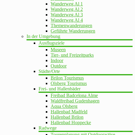
Wanderweg Al 1
Wanderweg Al 2
Wanderweg Al 3
Wanderweg Al 4
Themenwanderungen
Geführte Wanderungen
In der Umgebung
Ausflugsziele
Museen
Tier- und Freizeitparks
Indoor
Outdoor
Städte/Orte
Brilon Tourismus
Olsberg Tourismus
Frei- und Hallenbäder
Freibad Badcelona Alme
Waldfreibad Gudenhagen
Aqua Olsberg
Hallenbad Madfeld
Hallenbad Brilon
Hallenbad Hoppecke
Radwege
Tourenplanung mit Outdooractive