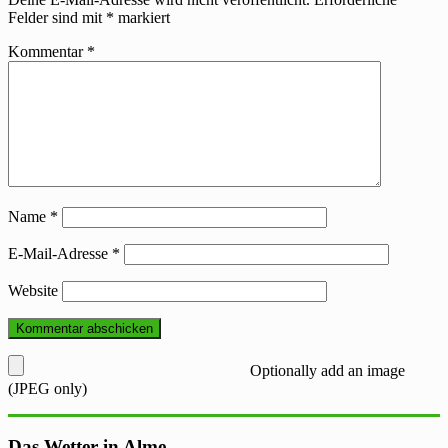
Felder sind mit
*
markiert
Kommentar
*
Name
*
E-Mail-Adresse
*
Website
Optionally add an image
(JPEG only)
Das Wetter in Alme