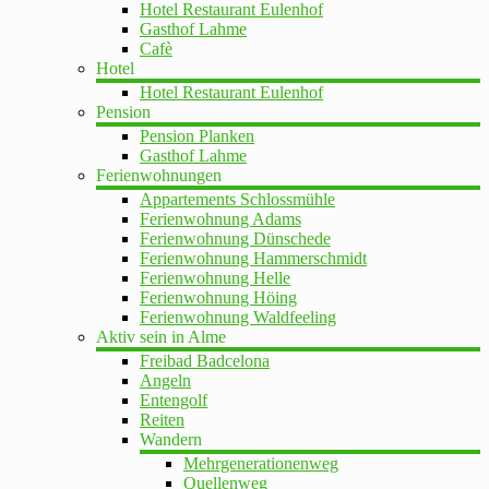
Hotel Restaurant Eulenhof
Gasthof Lahme
Cafè
Hotel
Hotel Restaurant Eulenhof
Pension
Pension Planken
Gasthof Lahme
Ferienwohnungen
Appartements Schlossmühle
Ferienwohnung Adams
Ferienwohnung Dünschede
Ferienwohnung Hammerschmidt
Ferienwohnung Helle
Ferienwohnung Höing
Ferienwohnung Waldfeeling
Aktiv sein in Alme
Freibad Badcelona
Angeln
Entengolf
Reiten
Wandern
Mehrgenerationenweg
Quellenweg