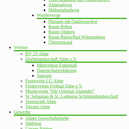
Almeradweg
Möhnetalradweg
Wanderwege
Planung mit Outdooractive
Raum Brilon
Raum Olsberg
Raum Büren/Bad Wünnenberg
Überregional
Vereine
BV 23 Alme
Dorfgemeinschaft Alme e.V.
Mietvertrag Entenstall
Datenschutzerklärung
Satzung
Feuerwehr LG Alme
Förderverein Freibad Alme e.V.
Musikverein “Die Original Almetaler”
St. Sebastian & St. Ludgerus Schützenbruderschaft
Tennisclub Alme
Theater Alme
Gewerbe
Almer Gewerbebetriebe
Jobbörse
Unsere Partner