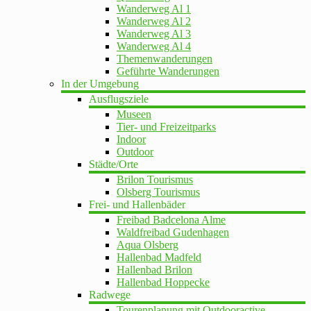
Wanderweg Al 1
Wanderweg Al 2
Wanderweg Al 3
Wanderweg Al 4
Themenwanderungen
Geführte Wanderungen
In der Umgebung
Ausflugsziele
Museen
Tier- und Freizeitparks
Indoor
Outdoor
Städte/Orte
Brilon Tourismus
Olsberg Tourismus
Frei- und Hallenbäder
Freibad Badcelona Alme
Waldfreibad Gudenhagen
Aqua Olsberg
Hallenbad Madfeld
Hallenbad Brilon
Hallenbad Hoppecke
Radwege
Tourenplanung mit Outdooractive