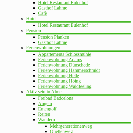
Hotel Restaurant Eulenhof
Gasthof Lahme
Cafè
Hotel
Hotel Restaurant Eulenhof
Pension
Pension Planken
Gasthof Lahme
Ferienwohnungen
Appartements Schlossmühle
Ferienwohnung Adams
Ferienwohnung Dünschede
Ferienwohnung Hammerschmidt
Ferienwohnung Helle
Ferienwohnung Höing
Ferienwohnung Waldfeeling
Aktiv sein in Alme
Freibad Badcelona
Angeln
Entengolf
Reiten
Wandern
Mehrgenerationenweg
Quellenweg