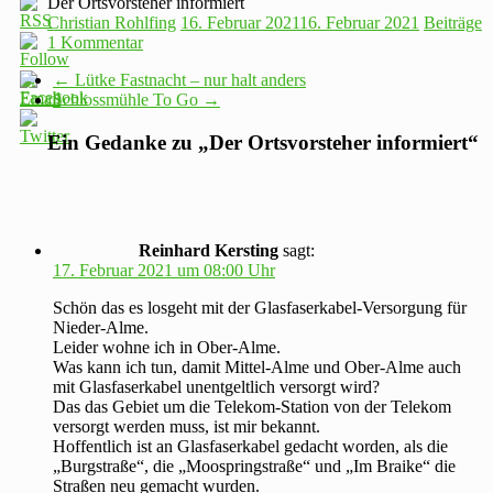
Der Ortsvorsteher informiert
Christian Rohlfing
16. Februar 2021
16. Februar 2021
Beiträge
1 Kommentar
←
Lütke Fastnacht – nur halt anders
Schlossmühle To Go
→
Ein Gedanke zu „
Der Ortsvorsteher informiert
“
Reinhard Kersting
sagt:
17. Februar 2021 um 08:00 Uhr
Schön das es losgeht mit der Glasfaserkabel-Versorgung für
Nieder-Alme.
Leider wohne ich in Ober-Alme.
Was kann ich tun, damit Mittel-Alme und Ober-Alme auch
mit Glasfaserkabel unentgeltlich versorgt wird?
Das das Gebiet um die Telekom-Station von der Telekom
versorgt werden muss, ist mir bekannt.
Hoffentlich ist an Glasfaserkabel gedacht worden, als die
„Burgstraße“, die „Moospringstraße“ und „Im Braike“ die
Straßen neu gemacht wurden.