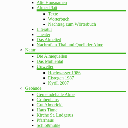
Alte Hausnamen
Almer Platt
Texte
Wörterbuch
Nachtrag zum Wörterbuch
Literatur
Theater
Das Almelied
Nachruf an Thal und Quell der Alme
Natur
Die Almequellen
Das Mühlental
Unwetter
Hochwasser 1986
Eisregen 1987
Kyrill 2007
Gebäude
Gemeindehalle Alme
Grubenhaus
Gut Almerfeld
Haus Tinne
Kirche St. Ludgerus
Pfarrhaus
Schloßmühle