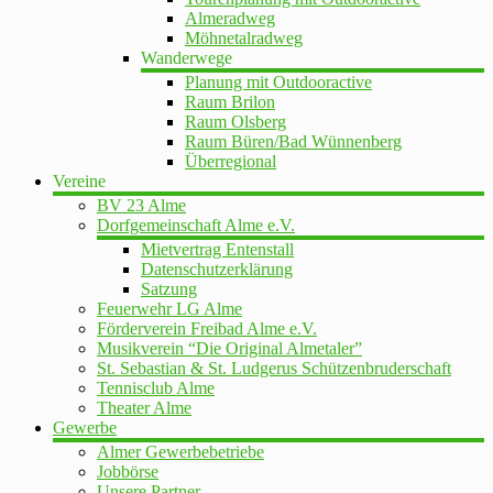
Almeradweg
Möhnetalradweg
Wanderwege
Planung mit Outdooractive
Raum Brilon
Raum Olsberg
Raum Büren/Bad Wünnenberg
Überregional
Vereine
BV 23 Alme
Dorfgemeinschaft Alme e.V.
Mietvertrag Entenstall
Datenschutzerklärung
Satzung
Feuerwehr LG Alme
Förderverein Freibad Alme e.V.
Musikverein “Die Original Almetaler”
St. Sebastian & St. Ludgerus Schützenbruderschaft
Tennisclub Alme
Theater Alme
Gewerbe
Almer Gewerbebetriebe
Jobbörse
Unsere Partner