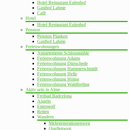
Hotel Restaurant Eulenhof
Gasthof Lahme
Cafè
Hotel
Hotel Restaurant Eulenhof
Pension
Pension Planken
Gasthof Lahme
Ferienwohnungen
Appartements Schlossmühle
Ferienwohnung Adams
Ferienwohnung Dünschede
Ferienwohnung Hammerschmidt
Ferienwohnung Helle
Ferienwohnung Höing
Ferienwohnung Waldfeeling
Aktiv sein in Alme
Freibad Badcelona
Angeln
Entengolf
Reiten
Wandern
Mehrgenerationenweg
Quellenweg