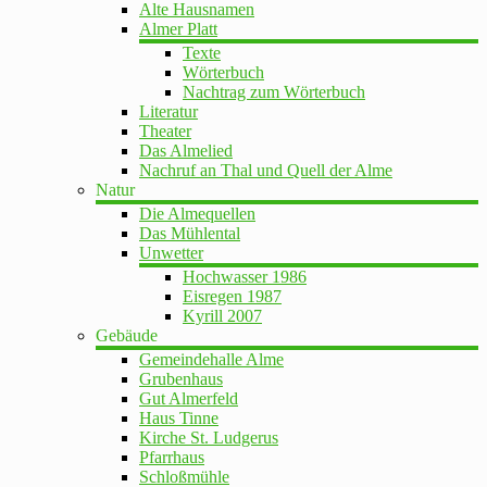
Alte Hausnamen
Almer Platt
Texte
Wörterbuch
Nachtrag zum Wörterbuch
Literatur
Theater
Das Almelied
Nachruf an Thal und Quell der Alme
Natur
Die Almequellen
Das Mühlental
Unwetter
Hochwasser 1986
Eisregen 1987
Kyrill 2007
Gebäude
Gemeindehalle Alme
Grubenhaus
Gut Almerfeld
Haus Tinne
Kirche St. Ludgerus
Pfarrhaus
Schloßmühle