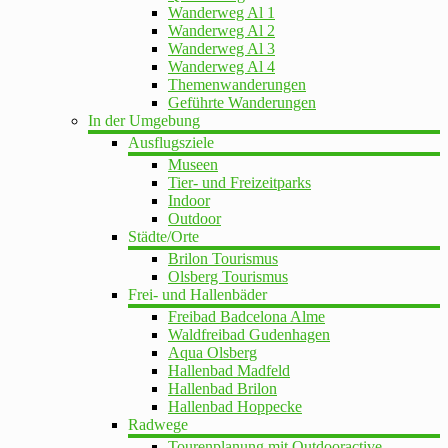
Wanderweg Al 1
Wanderweg Al 2
Wanderweg Al 3
Wanderweg Al 4
Themenwanderungen
Geführte Wanderungen
In der Umgebung
Ausflugsziele
Museen
Tier- und Freizeitparks
Indoor
Outdoor
Städte/Orte
Brilon Tourismus
Olsberg Tourismus
Frei- und Hallenbäder
Freibad Badcelona Alme
Waldfreibad Gudenhagen
Aqua Olsberg
Hallenbad Madfeld
Hallenbad Brilon
Hallenbad Hoppecke
Radwege
Tourenplanung mit Outdooractive