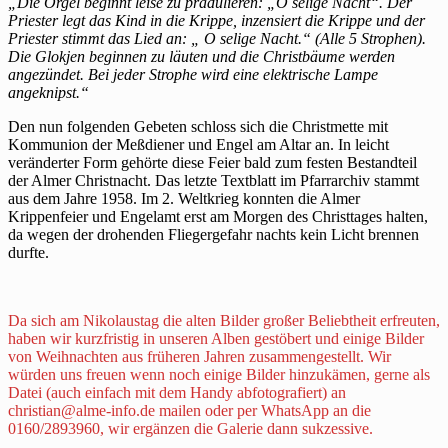
„Die Orgel beginnt leise zu prädulieren: „O selige Nacht“. Der
Priester legt das Kind in die Krippe, inzensiert die Krippe und der
Priester stimmt das Lied an: „ O selige Nacht.“ (Alle 5 Strophen).
Die
Glokjen beginnen zu läuten und die Christbäume werden
angezündet. Bei jeder Strophe wird eine elektrische Lampe
angeknipst.“
Den nun folgenden Gebeten schloss sich die Christmette mit
Kommunion der Meßdiener und Engel am Altar an. In leicht
veränderter Form gehörte diese Feier bald zum festen Bestandteil
der Almer Christnacht. Das letzte Textblatt im Pfarrarchiv stammt
aus dem Jahre 1958. Im 2. Weltkrieg konnten die Almer
Krippenfeier und Engelamt erst am Morgen des Christtages halten,
da wegen der drohenden Fliegergefahr nachts kein Licht brennen
durfte.
Da sich am Nikolaustag die alten Bilder großer Beliebtheit erfreuten,
haben wir kurzfristig in unseren Alben gestöbert und einige Bilder
von Weihnachten aus früheren Jahren zusammengestellt. Wir
würden uns freuen wenn noch einige Bilder hinzukämen, gerne als
Datei (auch einfach mit dem Handy abfotografiert) an
christian@alme-info.de mailen oder per WhatsApp an die
0160/2893960, wir ergänzen die Galerie dann sukzessive.