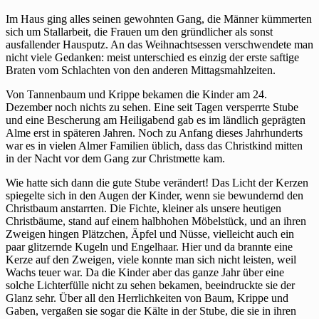
Im Haus ging alles seinen gewohnten Gang, die Männer kümmerten
sich um Stallarbeit, die Frauen um den gründlicher als sonst
ausfallender Hausputz. An das Weihnachtsessen verschwendete man
nicht viele Gedanken: meist unterschied es einzig der erste saftige
Braten vom Schlachten von den anderen Mittagsmahlzeiten.
Von Tannenbaum und Krippe bekamen die Kinder am 24.
Dezember noch nichts zu sehen. Eine seit Tagen versperrte Stube
und eine Bescherung am Heiligabend gab es im ländlich geprägten
Alme erst in späteren Jahren. Noch zu Anfang dieses Jahrhunderts
war es in vielen Almer Familien üblich, dass das Christkind mitten
in der Nacht vor dem Gang zur Christmette kam.
Wie hatte sich dann die gute Stube verändert! Das Licht der Kerzen
spiegelte sich in den Augen der Kinder, wenn sie bewundernd den
Christbaum anstarrten. Die Fichte, kleiner als unsere heutigen
Christbäume, stand auf einem halbhohen Möbelstück, und an ihren
Zweigen hingen Plätzchen, Äpfel und Nüsse, vielleicht auch ein
paar glitzernde Kugeln und Engelhaar. Hier und da brannte eine
Kerze auf den Zweigen, viele konnte man sich nicht leisten, weil
Wachs teuer war. Da die Kinder aber das ganze Jahr über eine
solche Lichterfülle nicht zu sehen bekamen, beeindruckte sie der
Glanz sehr. Über all den Herrlichkeiten von Baum, Krippe und
Gaben, vergaßen sie sogar die Kälte in der Stube, die sie in ihren