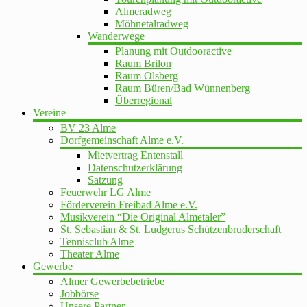
Almeradweg
Möhnetalradweg
Wanderwege
Planung mit Outdooractive
Raum Brilon
Raum Olsberg
Raum Büren/Bad Wünnenberg
Überregional
Vereine
BV 23 Alme
Dorfgemeinschaft Alme e.V.
Mietvertrag Entenstall
Datenschutzerklärung
Satzung
Feuerwehr LG Alme
Förderverein Freibad Alme e.V.
Musikverein “Die Original Almetaler”
St. Sebastian & St. Ludgerus Schützenbruderschaft
Tennisclub Alme
Theater Alme
Gewerbe
Almer Gewerbebetriebe
Jobbörse
Unsere Partner