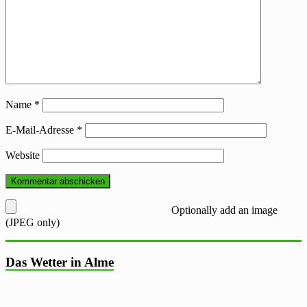
Name
*
E-Mail-Adresse
*
Website
Optionally add an image
(JPEG only)
Das Wetter in Alme