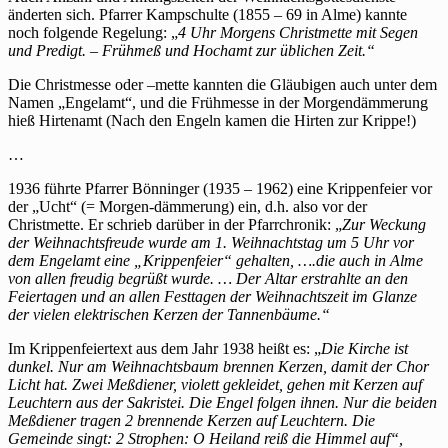
änderten sich. Pfarrer Kampschulte (1855 – 69 in Alme) kannte
noch folgende Regelung: „
4 Uhr Morgens Christmette mit Segen
und Predigt. – Frühmeß und Hochamt zur üblichen Zeit.“
Die Christmesse oder –mette kannten die Gläubigen auch unter dem
Namen „Engelamt“, und die Frühmesse in der Morgendämmerung
hieß Hirtenamt (Nach den Engeln kamen die Hirten zur Krippe!)
…
1936 führte Pfarrer Bönninger (1935 – 1962) eine Krippenfeier vor
der „Ucht“ (= Morgen-dämmerung) ein, d.h. also vor der
Christmette. Er schrieb darüber in der Pfarrchronik: „
Zur Weckung
der Weihnachtsfreude wurde am 1. Weihnachtstag um 5 Uhr vor
dem Engelamt eine „Krippenfeier“ gehalten, ….die auch in Alme
von allen freudig begrüßt wurde. … Der Altar erstrahlte an den
Feiertagen und an allen Festtagen der Weihnachtszeit im Glanze
der vielen elektrischen Kerzen der Tannenbäume.“
Im Krippenfeiertext aus dem Jahr 1938 heißt es: „
Die Kirche ist
dunkel. Nur am Weihnachtsbaum brennen Kerzen, damit der Chor
Licht hat. Zwei Meßdiener, violett gekleidet, gehen mit Kerzen auf
Leuchtern aus der Sakristei. Die Engel folgen ihnen. Nur die beiden
Meßdiener tragen 2 brennende Kerzen auf Leuchtern. Die
Gemeinde singt: 2 Strophen: O Heiland reiß die Himmel auf“,