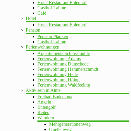
Hotel Restaurant Eulenhof
Gasthof Lahme
Cafè
Hotel
Hotel Restaurant Eulenhof
Pension
Pension Planken
Gasthof Lahme
Ferienwohnungen
Appartements Schlossmühle
Ferienwohnung Adams
Ferienwohnung Dünschede
Ferienwohnung Hammerschmidt
Ferienwohnung Helle
Ferienwohnung Höing
Ferienwohnung Waldfeeling
Aktiv sein in Alme
Freibad Badcelona
Angeln
Entengolf
Reiten
Wandern
Mehrgenerationenweg
Quellenweg