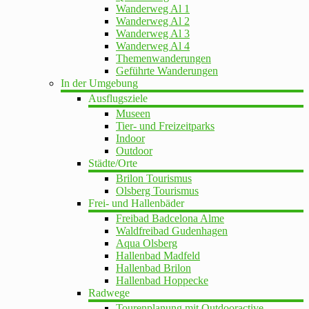
Wanderweg Al 1
Wanderweg Al 2
Wanderweg Al 3
Wanderweg Al 4
Themenwanderungen
Geführte Wanderungen
In der Umgebung
Ausflugsziele
Museen
Tier- und Freizeitparks
Indoor
Outdoor
Städte/Orte
Brilon Tourismus
Olsberg Tourismus
Frei- und Hallenbäder
Freibad Badcelona Alme
Waldfreibad Gudenhagen
Aqua Olsberg
Hallenbad Madfeld
Hallenbad Brilon
Hallenbad Hoppecke
Radwege
Tourenplanung mit Outdooractive