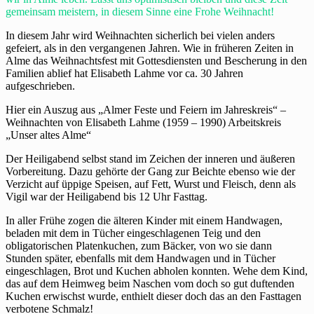
gemeinsam meistern, in diesem Sinne eine Frohe Weihnacht!
In diesem Jahr wird Weihnachten sicherlich bei vielen anders
gefeiert, als in den vergangenen Jahren. Wie in früheren Zeiten in
Alme das Weihnachtsfest mit Gottesdiensten und Bescherung in den
Familien ablief hat Elisabeth Lahme vor ca. 30 Jahren
aufgeschrieben.
Hier ein Auszug aus „Almer Feste und Feiern im Jahreskreis“ –
Weihnachten von Elisabeth Lahme (1959 – 1990) Arbeitskreis
„Unser altes Alme“
Der Heiligabend selbst stand im Zeichen der inneren und äußeren
Vorbereitung. Dazu gehörte der Gang zur Beichte ebenso wie der
Verzicht auf üppige Speisen, auf Fett, Wurst und Fleisch, denn als
Vigil war der Heiligabend bis 12 Uhr Fasttag.
In aller Frühe zogen die älteren Kinder mit einem Handwagen,
beladen mit dem in Tücher eingeschlagenen Teig und den
obligatorischen Platenkuchen, zum Bäcker, von wo sie dann
Stunden später, ebenfalls mit dem Handwagen und in Tücher
eingeschlagen, Brot und Kuchen abholen konnten. Wehe dem Kind,
das auf dem Heimweg beim Naschen vom doch so gut duftenden
Kuchen erwischst wurde, enthielt dieser doch das an den Fasttagen
verbotene Schmalz!