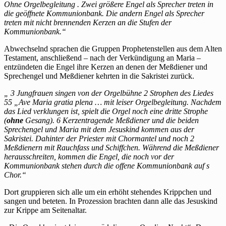
Ohne Orgelbegleitung . Zwei größere Engel als Sprecher treten in
die geöffnete Kommunionbank. Die andern Engel als Sprecher
treten mit nicht brennenden Kerzen an die Stufen der
Kommunionbank.“
Abwechselnd sprachen die Gruppen Prophetenstellen aus dem Alten
Testament, anschließend – nach der Verkündigung an Maria –
entzündeten die Engel ihre Kerzen an denen der Meßdiener und
Sprechengel und Meßdiener kehrten in die Sakristei zurück.
„ 3 Jungfrauen singen von der Orgelbühne 2 Strophen des Liedes
55 „Ave Maria gratia plena … mit leiser Orgelbegleitung. Nachdem
das Lied verklungen ist, spielt die Orgel noch eine dritte Strophe
(
ohne
Gesang). 6 Kerzentragende Meßdiener und die beiden
Sprechengel und Maria mit dem Jesuskind kommen aus der
Sakristei. Dahinter der Priester mit Chormantel und noch 2
Meßdienern mit Rauchfass und Schiffchen. Während die Meßdiener
herausschreiten, kommen die Engel, die noch vor der
Kommunionbank stehen durch die offene Kommunionbank auf s
Chor.“
Dort gruppieren sich alle um ein erhöht stehendes Krippchen und
sangen und beteten. In Prozession brachten dann alle das Jesuskind
zur Krippe am Seitenaltar.