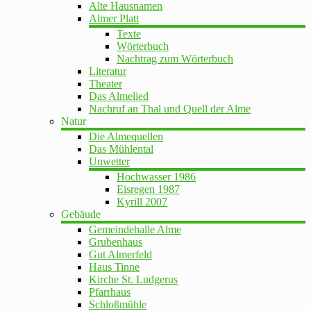
Alte Hausnamen
Almer Platt
Texte
Wörterbuch
Nachtrag zum Wörterbuch
Literatur
Theater
Das Almelied
Nachruf an Thal und Quell der Alme
Natur
Die Almequellen
Das Mühlental
Unwetter
Hochwasser 1986
Eisregen 1987
Kyrill 2007
Gebäude
Gemeindehalle Alme
Grubenhaus
Gut Almerfeld
Haus Tinne
Kirche St. Ludgerus
Pfarrhaus
Schloßmühle