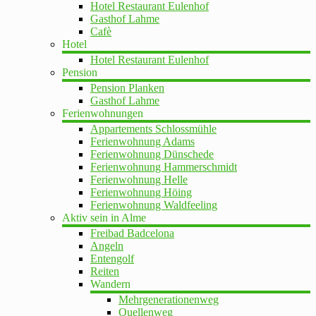
Hotel Restaurant Eulenhof
Gasthof Lahme
Cafè
Hotel
Hotel Restaurant Eulenhof
Pension
Pension Planken
Gasthof Lahme
Ferienwohnungen
Appartements Schlossmühle
Ferienwohnung Adams
Ferienwohnung Dünschede
Ferienwohnung Hammerschmidt
Ferienwohnung Helle
Ferienwohnung Höing
Ferienwohnung Waldfeeling
Aktiv sein in Alme
Freibad Badcelona
Angeln
Entengolf
Reiten
Wandern
Mehrgenerationenweg
Quellenweg