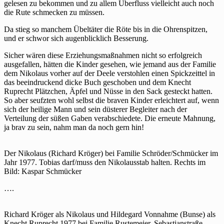
gelesen zu bekommen und zu allem Überfluss vielleicht auch noch
die Rute schmecken zu müssen.
Da stieg so manchem Übeltäter die Röte bis in die Ohrenspitzen,
und er schwor sich augenblicklich Besserung.
Sicher wären diese Erziehungsmaßnahmen nicht so erfolgreich
ausgefallen, hätten die Kinder gesehen, wie jemand aus der Familie
dem Nikolaus vorher auf der Deele verstohlen einen Spickzeittel in
das beeindruckend dicke Buch geschoben und dem Knecht
Ruprecht Plätzchen, Äpfel und Nüsse in den Sack gesteckt hatten.
So aber seufzten wohl selbst die braven Kinder erleichtert auf, wenn
sich der heilige Mann und sein düsterer Begleiter nach der
Verteilung der süßen Gaben verabschiedete. Die erneute Mahnung,
ja brav zu sein, nahm man da noch gern hin!
Der Nikolaus (Richard Kröger) bei Familie Schröder/Schmücker im
Jahr 1977. Tobias darf/muss den Nikolausstab halten. Rechts im
Bild: Kaspar Schmücker
….
Richard Kröger als Nikolaus und Hildegard Vonnahme (Bunse) als
Knecht Ruprecht 1977 bei Familie Rustemeier, Sebastianstraße