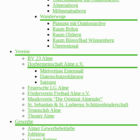
Almeradweg
Möhnetalradweg
Wanderwege
Planung mit Outdooractive
Raum Brilon
Raum Olsberg
Raum Büren/Bad Wünnenberg
Überregional
Vereine
BV 23 Alme
Dorfgemeinschaft Alme e.V.
Mietvertrag Entenstall
Datenschutzerklärung
Satzung
Feuerwehr LG Alme
Förderverein Freibad Alme e.V.
Musikverein “Die Original Almetaler”
St. Sebastian & St. Ludgerus Schützenbruderschaft
Tennisclub Alme
Theater Alme
Gewerbe
Almer Gewerbebetriebe
Jobbörse
Unsere Partner