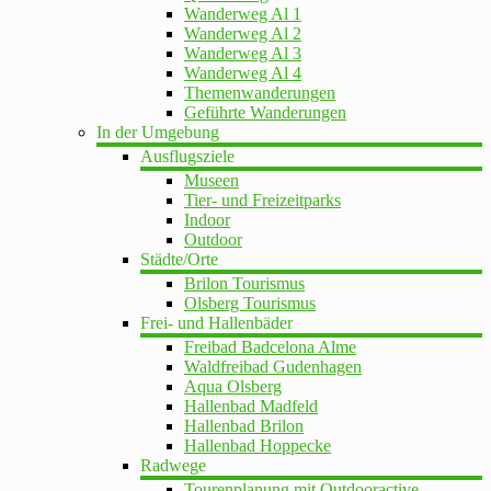
Wanderweg Al 1
Wanderweg Al 2
Wanderweg Al 3
Wanderweg Al 4
Themenwanderungen
Geführte Wanderungen
In der Umgebung
Ausflugsziele
Museen
Tier- und Freizeitparks
Indoor
Outdoor
Städte/Orte
Brilon Tourismus
Olsberg Tourismus
Frei- und Hallenbäder
Freibad Badcelona Alme
Waldfreibad Gudenhagen
Aqua Olsberg
Hallenbad Madfeld
Hallenbad Brilon
Hallenbad Hoppecke
Radwege
Tourenplanung mit Outdooractive