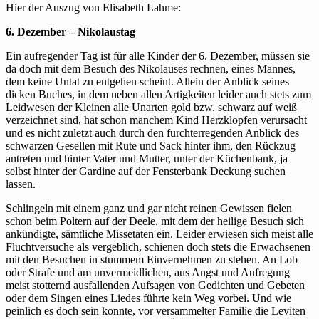
Hier der Auszug von Elisabeth Lahme:
6. Dezember – Nikolaustag
Ein aufregender Tag ist für alle Kinder der 6. Dezember, müssen sie
da doch mit dem Besuch des Nikolauses rechnen, eines Mannes,
dem keine Untat zu entgehen scheint. Allein der Anblick seines
dicken Buches, in dem neben allen Artigkeiten leider auch stets zum
Leidwesen der Kleinen alle Unarten gold bzw. schwarz auf weiß
verzeichnet sind, hat schon manchem Kind Herzklopfen verursacht
und es nicht zuletzt auch durch den furchterregenden Anblick des
schwarzen Gesellen mit Rute und Sack hinter ihm, den Rückzug
antreten und hinter Vater und Mutter, unter der Küchenbank, ja
selbst hinter der Gardine auf der Fensterbank Deckung suchen
lassen.
Schlingeln mit einem ganz und gar nicht reinen Gewissen fielen
schon beim Poltern auf der Deele, mit dem der heilige Besuch sich
ankündigte, sämtliche Missetaten ein. Leider erwiesen sich meist alle
Fluchtversuche als vergeblich, schienen doch stets die Erwachsenen
mit den Besuchen in stummem Einvernehmen zu stehen. An Lob
oder Strafe und am unvermeidlichen, aus Angst und Aufregung
meist stotternd ausfallenden Aufsagen von Gedichten und Gebeten
oder dem Singen eines Liedes führte kein Weg vorbei. Und wie
peinlich es doch sein konnte, vor versammelter Familie die Leviten