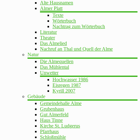
Alte Hausnamen
Almer Platt
Texte
Wörterbuch
Nachtrag zum Wörterbuch
Literatur
Theater
Das Almelied
Nachruf an Thal und Quell der Alme
Natur
Die Almequellen
Das Mühlental
Unwetter
Hochwasser 1986
Eisregen 1987
Kyrill 2007
Gebäude
Gemeindehalle Alme
Grubenhaus
Gut Almerfeld
Haus Tinne
Kirche St. Ludgerus
Pfarrhaus
Schloßmühle