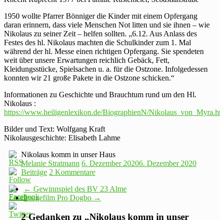
1950 wollte Pfarrer Bönniger die Kinder mit einem Opfergang
daran erinnern, dass viele Menschen Not litten und sie ihnen – wie
Nikolaus zu seiner Zeit – helfen sollten. „6.12. Aus Anlass des
Festes des hl. Nikolaus machten die Schulkinder zum 1. Mal
während der hl. Messe einen richtigen Opfergang. Sie spendeten
weit über unsere Erwartungen reichlich Gebäck, Fett,
Kleidungsstücke, Spielsachen u. a. für die Ostzone. Infolgedessen
konnten wir 21 große Pakete in die Ostzone schicken.“
Informationen zu Geschichte und Brauchtum rund um den Hl.
Nikolaus :
https://www.heiligenlexikon.de/BiographienN/Nikolaus_von_Myra.
Bilder und Text: Wolfgang Kraft
Nikolausgeschichte: Elisabeth Lahme
Nikolaus komm in unser Haus
Melanie Stratmann
6. Dezember 2020
6. Dezember 2020
Beiträge
2 Kommentare
←
Gewinnspiel des BV 23 Alme
Imagefilm Pro Dogbo
→
2 Gedanken zu „
Nikolaus komm in unser