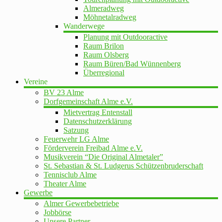
Almeradweg
Möhnetalradweg
Wanderwege
Planung mit Outdooractive
Raum Brilon
Raum Olsberg
Raum Büren/Bad Wünnenberg
Überregional
Vereine
BV 23 Alme
Dorfgemeinschaft Alme e.V.
Mietvertrag Entenstall
Datenschutzerklärung
Satzung
Feuerwehr LG Alme
Förderverein Freibad Alme e.V.
Musikverein “Die Original Almetaler”
St. Sebastian & St. Ludgerus Schützenbruderschaft
Tennisclub Alme
Theater Alme
Gewerbe
Almer Gewerbebetriebe
Jobbörse
Unsere Partner