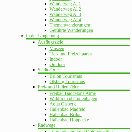
Wanderweg Al 1
Wanderweg Al 2
Wanderweg Al 3
Wanderweg Al 4
Themenwanderungen
Geführte Wanderungen
In der Umgebung
Ausflugsziele
Museen
Tier- und Freizeitparks
Indoor
Outdoor
Städte/Orte
Brilon Tourismus
Olsberg Tourismus
Frei- und Hallenbäder
Freibad Badcelona Alme
Waldfreibad Gudenhagen
Aqua Olsberg
Hallenbad Madfeld
Hallenbad Brilon
Hallenbad Hoppecke
Radwege
Tourenplanung mit Outdooractive