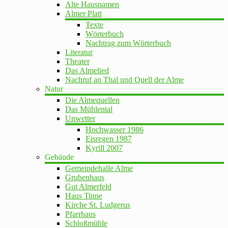
Alte Hausnamen
Almer Platt
Texte
Wörterbuch
Nachtrag zum Wörterbuch
Literatur
Theater
Das Almelied
Nachruf an Thal und Quell der Alme
Natur
Die Almequellen
Das Mühlental
Unwetter
Hochwasser 1986
Eisregen 1987
Kyrill 2007
Gebäude
Gemeindehalle Alme
Grubenhaus
Gut Almerfeld
Haus Tinne
Kirche St. Ludgerus
Pfarrhaus
Schloßmühle