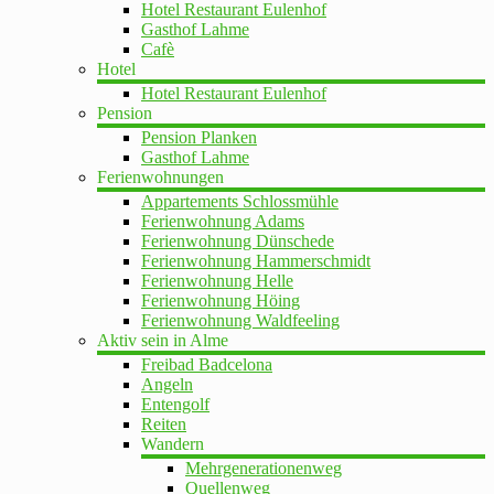
Hotel Restaurant Eulenhof
Gasthof Lahme
Cafè
Hotel
Hotel Restaurant Eulenhof
Pension
Pension Planken
Gasthof Lahme
Ferienwohnungen
Appartements Schlossmühle
Ferienwohnung Adams
Ferienwohnung Dünschede
Ferienwohnung Hammerschmidt
Ferienwohnung Helle
Ferienwohnung Höing
Ferienwohnung Waldfeeling
Aktiv sein in Alme
Freibad Badcelona
Angeln
Entengolf
Reiten
Wandern
Mehrgenerationenweg
Quellenweg