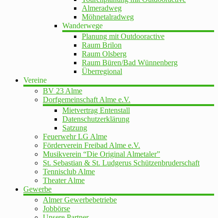
Almeradweg
Möhnetalradweg
Wanderwege
Planung mit Outdooractive
Raum Brilon
Raum Olsberg
Raum Büren/Bad Wünnenberg
Überregional
Vereine
BV 23 Alme
Dorfgemeinschaft Alme e.V.
Mietvertrag Entenstall
Datenschutzerklärung
Satzung
Feuerwehr LG Alme
Förderverein Freibad Alme e.V.
Musikverein “Die Original Almetaler”
St. Sebastian & St. Ludgerus Schützenbruderschaft
Tennisclub Alme
Theater Alme
Gewerbe
Almer Gewerbebetriebe
Jobbörse
Unsere Partner