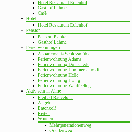
Hotel Restaurant Eulenhof
Gasthof Lahme
Cafè
Hotel
Hotel Restaurant Eulenhof
Pension
Pension Planken
Gasthof Lahme
Ferienwohnungen
Appartements Schlossmühle
Ferienwohnung Adams
Ferienwohnung Dünschede
Ferienwohnung Hammerschmidt
Ferienwohnung Helle
Ferienwohnung Höing
Ferienwohnung Waldfeeling
Aktiv sein in Alme
Freibad Badcelona
Angeln
Entengolf
Reiten
Wandern
Mehrgenerationenweg
Quellenweg