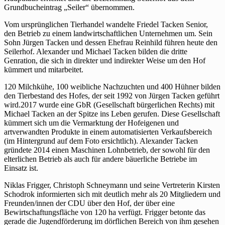
Grundbucheintrag „Seiler“ übernommen.
Vom ursprünglichen Tierhandel wandelte Friedel Tacken Senior,
den Betrieb zu einem landwirtschaftlichen Unternehmen um. Sein
Sohn Jürgen Tacken und dessen Ehefrau Reinhild führen heute den
Seilerhof. Alexander und Michael Tacken bilden die dritte
Genration, die sich in direkter und indirekter Weise um den Hof
kümmert und mitarbeitet.
120 Milchkühe, 100 weibliche Nachzuchten und 400 Hühner bilden
den Tierbestand des Hofes, der seit 1992 von Jürgen Tacken geführt
wird.2017 wurde eine GbR (Gesellschaft bürgerlichen Rechts) mit
Michael Tacken an der Spitze ins Leben gerufen. Diese Gesellschaft
kümmert sich um die Vermarktung der Hofeigenen und
artverwandten Produkte in einem automatisierten Verkaufsbereich
(im Hintergrund auf dem Foto ersichtlich). Alexander Tacken
gründete 2014 einen Maschinen Lohnbetrieb, der sowohl für den
elterlichen Betrieb als auch für andere bäuerliche Betriebe im
Einsatz ist.
Niklas Frigger, Christoph Schneymann und seine Vertreterin Kirsten
Schodrok informierten sich mit deutlich mehr als 20 Mitgliedern und
Freunden/innen der CDU über den Hof, der über eine
Bewirtschaftungsfläche von 120 ha verfügt. Frigger betonte das
gerade die Jugendförderung im dörflichen Bereich von ihm gesehen