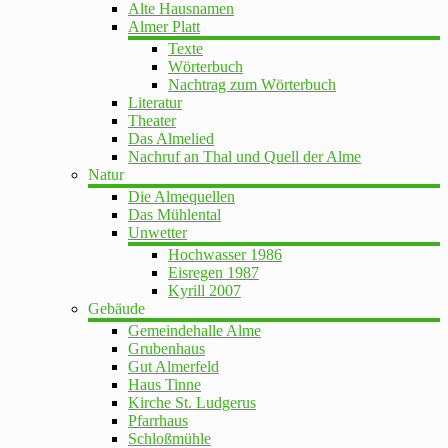
Alte Hausnamen
Almer Platt
Texte
Wörterbuch
Nachtrag zum Wörterbuch
Literatur
Theater
Das Almelied
Nachruf an Thal und Quell der Alme
Natur
Die Almequellen
Das Mühlental
Unwetter
Hochwasser 1986
Eisregen 1987
Kyrill 2007
Gebäude
Gemeindehalle Alme
Grubenhaus
Gut Almerfeld
Haus Tinne
Kirche St. Ludgerus
Pfarrhaus
Schloßmühle