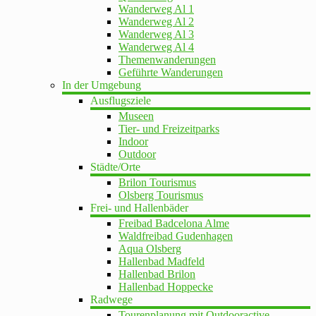
Wanderweg Al 1
Wanderweg Al 2
Wanderweg Al 3
Wanderweg Al 4
Themenwanderungen
Geführte Wanderungen
In der Umgebung
Ausflugsziele
Museen
Tier- und Freizeitparks
Indoor
Outdoor
Städte/Orte
Brilon Tourismus
Olsberg Tourismus
Frei- und Hallenbäder
Freibad Badcelona Alme
Waldfreibad Gudenhagen
Aqua Olsberg
Hallenbad Madfeld
Hallenbad Brilon
Hallenbad Hoppecke
Radwege
Tourenplanung mit Outdooractive