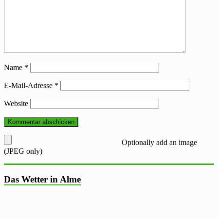
Name
*
E-Mail-Adresse
*
Website
Optionally add an image
(JPEG only)
Das Wetter in Alme