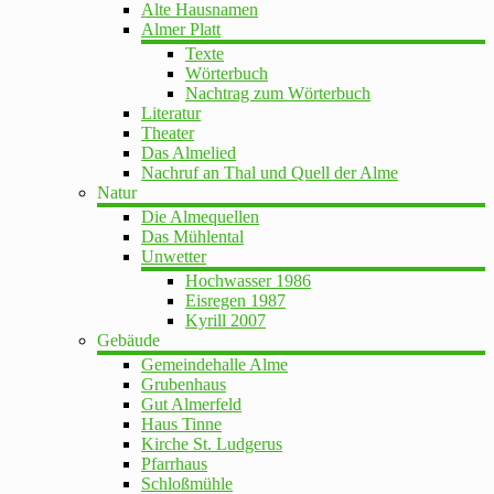
Alte Hausnamen
Almer Platt
Texte
Wörterbuch
Nachtrag zum Wörterbuch
Literatur
Theater
Das Almelied
Nachruf an Thal und Quell der Alme
Natur
Die Almequellen
Das Mühlental
Unwetter
Hochwasser 1986
Eisregen 1987
Kyrill 2007
Gebäude
Gemeindehalle Alme
Grubenhaus
Gut Almerfeld
Haus Tinne
Kirche St. Ludgerus
Pfarrhaus
Schloßmühle