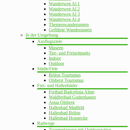
Wanderweg Al 1
Wanderweg Al 2
Wanderweg Al 3
Wanderweg Al 4
Themenwanderungen
Geführte Wanderungen
In der Umgebung
Ausflugsziele
Museen
Tier- und Freizeitparks
Indoor
Outdoor
Städte/Orte
Brilon Tourismus
Olsberg Tourismus
Frei- und Hallenbäder
Freibad Badcelona Alme
Waldfreibad Gudenhagen
Aqua Olsberg
Hallenbad Madfeld
Hallenbad Brilon
Hallenbad Hoppecke
Radwege
Tourenplanung mit Outdooractive