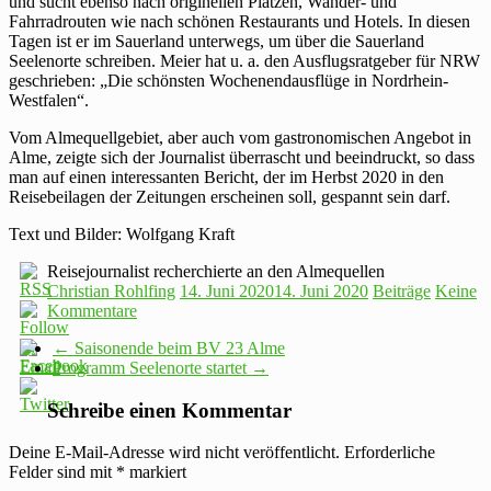
und sucht ebenso nach originellen Plätzen, Wander- und
Fahrradrouten wie nach schönen Restaurants und Hotels. In diesen
Tagen ist er im Sauerland unterwegs, um über die Sauerland
Seelenorte schreiben. Meier hat u. a. den Ausflugsratgeber für NRW
geschrieben: „Die schönsten Wochenendausflüge in Nordrhein-
Westfalen“.
Vom Almequellgebiet, aber auch vom gastronomischen Angebot in
Alme, zeigte sich der Journalist überrascht und beeindruckt, so dass
man auf einen interessanten Bericht, der im Herbst 2020 in den
Reisebeilagen der Zeitungen erscheinen soll, gespannt sein darf.
Text und Bilder: Wolfgang Kraft
Reisejournalist recherchierte an den Almequellen
Christian Rohlfing
14. Juni 2020
14. Juni 2020
Beiträge
Keine
Kommentare
←
Saisonende beim BV 23 Alme
Programm Seelenorte startet
→
Schreibe einen Kommentar
Deine E-Mail-Adresse wird nicht veröffentlicht.
Erforderliche
Felder sind mit
*
markiert