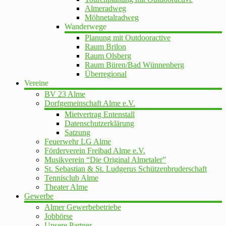
Almeradweg
Möhnetalradweg
Wanderwege
Planung mit Outdooractive
Raum Brilon
Raum Olsberg
Raum Büren/Bad Wünnenberg
Überregional
Vereine
BV 23 Alme
Dorfgemeinschaft Alme e.V.
Mietvertrag Entenstall
Datenschutzerklärung
Satzung
Feuerwehr LG Alme
Förderverein Freibad Alme e.V.
Musikverein “Die Original Almetaler”
St. Sebastian & St. Ludgerus Schützenbruderschaft
Tennisclub Alme
Theater Alme
Gewerbe
Almer Gewerbebetriebe
Jobbörse
Unsere Partner