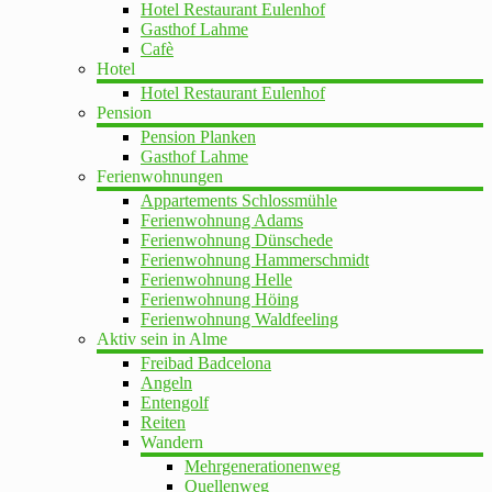
Hotel Restaurant Eulenhof
Gasthof Lahme
Cafè
Hotel
Hotel Restaurant Eulenhof
Pension
Pension Planken
Gasthof Lahme
Ferienwohnungen
Appartements Schlossmühle
Ferienwohnung Adams
Ferienwohnung Dünschede
Ferienwohnung Hammerschmidt
Ferienwohnung Helle
Ferienwohnung Höing
Ferienwohnung Waldfeeling
Aktiv sein in Alme
Freibad Badcelona
Angeln
Entengolf
Reiten
Wandern
Mehrgenerationenweg
Quellenweg