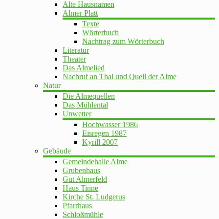
Alte Hausnamen
Almer Platt
Texte
Wörterbuch
Nachtrag zum Wörterbuch
Literatur
Theater
Das Almelied
Nachruf an Thal und Quell der Alme
Natur
Die Almequellen
Das Mühlental
Unwetter
Hochwasser 1986
Eisregen 1987
Kyrill 2007
Gebäude
Gemeindehalle Alme
Grubenhaus
Gut Almerfeld
Haus Tinne
Kirche St. Ludgerus
Pfarrhaus
Schloßmühle