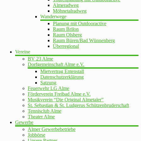
Almeradweg
Möhnetalradweg
Wanderwege
Planung mit Outdooractive
Raum Brilon
Raum Olsberg
Raum Büren/Bad Wünnenberg
Überregional
Vereine
BV 23 Alme
Dorfgemeinschaft Alme e.V.
Mietvertrag Entenstall
Datenschutzerklärung
Satzung
Feuerwehr LG Alme
Förderverein Freibad Alme e.V.
Musikverein “Die Original Almetaler”
St. Sebastian & St. Ludgerus Schützenbruderschaft
Tennisclub Alme
Theater Alme
Gewerbe
Almer Gewerbebetriebe
Jobbörse
Unsere Partner