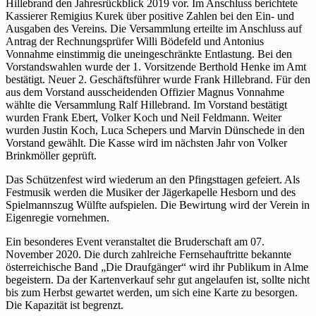
Hillebrand den Jahresrückblick 2019 vor. Im Anschluss berichtete
Kassierer Remigius Kurek über positive Zahlen bei den Ein- und
Ausgaben des Vereins. Die Versammlung erteilte im Anschluss auf
Antrag der Rechnungsprüfer Willi Bödefeld und Antonius
Vonnahme einstimmig die uneingeschränkte Entlastung. Bei den
Vorstandswahlen wurde der 1. Vorsitzende Berthold Henke im Amt
bestätigt. Neuer 2. Geschäftsführer wurde Frank Hillebrand. Für den
aus dem Vorstand ausscheidenden Offizier Magnus Vonnahme
wählte die Versammlung Ralf Hillebrand. Im Vorstand bestätigt
wurden Frank Ebert, Volker Koch und Neil Feldmann. Weiter
wurden Justin Koch, Luca Schepers und Marvin Dünschede in den
Vorstand gewählt. Die Kasse wird im nächsten Jahr von Volker
Brinkmöller geprüft.
Das Schützenfest wird wiederum an den Pfingsttagen gefeiert. Als
Festmusik werden die Musiker der Jägerkapelle Hesborn und des
Spielmannszug Wülfte aufspielen. Die Bewirtung wird der Verein in
Eigenregie vornehmen.
Ein besonderes Event veranstaltet die Bruderschaft am 07.
November 2020. Die durch zahlreiche Fernsehauftritte bekannte
österreichische Band „Die Draufgänger“ wird ihr Publikum in Alme
begeistern. Da der Kartenverkauf sehr gut angelaufen ist, sollte nicht
bis zum Herbst gewartet werden, um sich eine Karte zu besorgen.
Die Kapazität ist begrenzt.