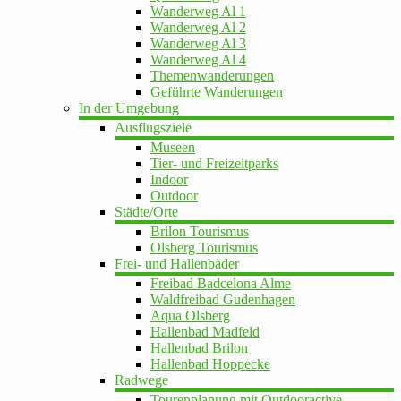
Wanderweg Al 1
Wanderweg Al 2
Wanderweg Al 3
Wanderweg Al 4
Themenwanderungen
Geführte Wanderungen
In der Umgebung
Ausflugsziele
Museen
Tier- und Freizeitparks
Indoor
Outdoor
Städte/Orte
Brilon Tourismus
Olsberg Tourismus
Frei- und Hallenbäder
Freibad Badcelona Alme
Waldfreibad Gudenhagen
Aqua Olsberg
Hallenbad Madfeld
Hallenbad Brilon
Hallenbad Hoppecke
Radwege
Tourenplanung mit Outdooractive