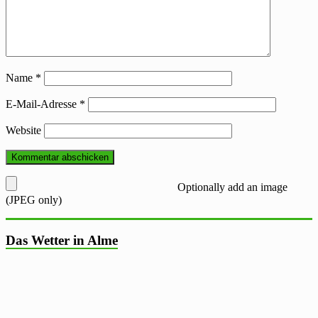
Name
*
E-Mail-Adresse
*
Website
Optionally add an image
(JPEG only)
Das Wetter in Alme