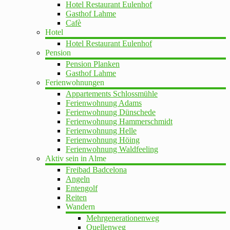
Hotel Restaurant Eulenhof
Gasthof Lahme
Cafè
Hotel
Hotel Restaurant Eulenhof
Pension
Pension Planken
Gasthof Lahme
Ferienwohnungen
Appartements Schlossmühle
Ferienwohnung Adams
Ferienwohnung Dünschede
Ferienwohnung Hammerschmidt
Ferienwohnung Helle
Ferienwohnung Höing
Ferienwohnung Waldfeeling
Aktiv sein in Alme
Freibad Badcelona
Angeln
Entengolf
Reiten
Wandern
Mehrgenerationenweg
Quellenweg