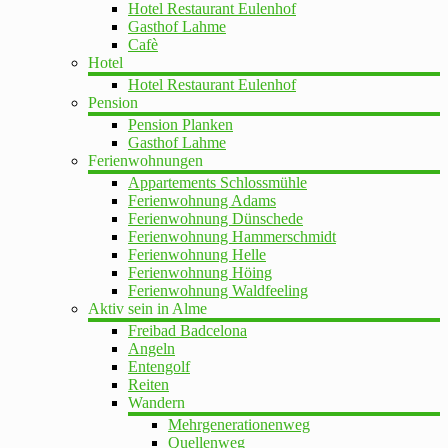
Hotel Restaurant Eulenhof
Gasthof Lahme
Cafè
Hotel
Hotel Restaurant Eulenhof
Pension
Pension Planken
Gasthof Lahme
Ferienwohnungen
Appartements Schlossmühle
Ferienwohnung Adams
Ferienwohnung Dünschede
Ferienwohnung Hammerschmidt
Ferienwohnung Helle
Ferienwohnung Höing
Ferienwohnung Waldfeeling
Aktiv sein in Alme
Freibad Badcelona
Angeln
Entengolf
Reiten
Wandern
Mehrgenerationenweg
Quellenweg