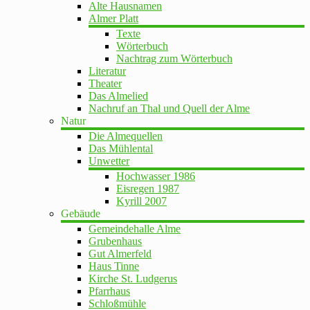
Alte Hausnamen
Almer Platt
Texte
Wörterbuch
Nachtrag zum Wörterbuch
Literatur
Theater
Das Almelied
Nachruf an Thal und Quell der Alme
Natur
Die Almequellen
Das Mühlental
Unwetter
Hochwasser 1986
Eisregen 1987
Kyrill 2007
Gebäude
Gemeindehalle Alme
Grubenhaus
Gut Almerfeld
Haus Tinne
Kirche St. Ludgerus
Pfarrhaus
Schloßmühle