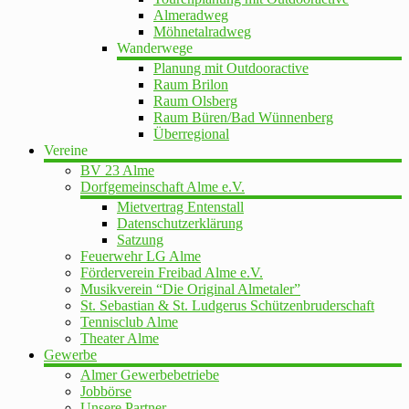
Almeradweg
Möhnetalradweg
Wanderwege
Planung mit Outdooractive
Raum Brilon
Raum Olsberg
Raum Büren/Bad Wünnenberg
Überregional
Vereine
BV 23 Alme
Dorfgemeinschaft Alme e.V.
Mietvertrag Entenstall
Datenschutzerklärung
Satzung
Feuerwehr LG Alme
Förderverein Freibad Alme e.V.
Musikverein “Die Original Almetaler”
St. Sebastian & St. Ludgerus Schützenbruderschaft
Tennisclub Alme
Theater Alme
Gewerbe
Almer Gewerbebetriebe
Jobbörse
Unsere Partner