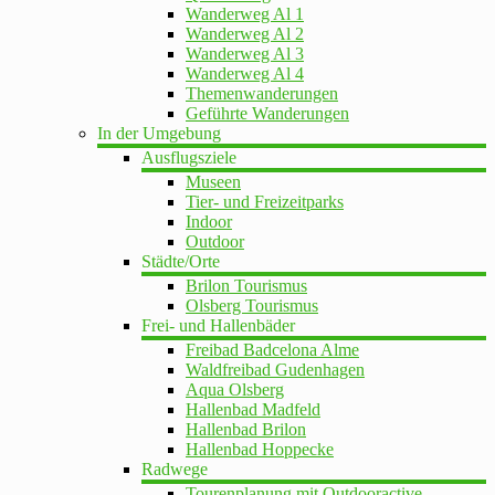
Wanderweg Al 1
Wanderweg Al 2
Wanderweg Al 3
Wanderweg Al 4
Themenwanderungen
Geführte Wanderungen
In der Umgebung
Ausflugsziele
Museen
Tier- und Freizeitparks
Indoor
Outdoor
Städte/Orte
Brilon Tourismus
Olsberg Tourismus
Frei- und Hallenbäder
Freibad Badcelona Alme
Waldfreibad Gudenhagen
Aqua Olsberg
Hallenbad Madfeld
Hallenbad Brilon
Hallenbad Hoppecke
Radwege
Tourenplanung mit Outdooractive