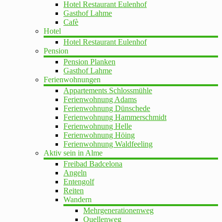
Hotel Restaurant Eulenhof
Gasthof Lahme
Cafè
Hotel
Hotel Restaurant Eulenhof
Pension
Pension Planken
Gasthof Lahme
Ferienwohnungen
Appartements Schlossmühle
Ferienwohnung Adams
Ferienwohnung Dünschede
Ferienwohnung Hammerschmidt
Ferienwohnung Helle
Ferienwohnung Höing
Ferienwohnung Waldfeeling
Aktiv sein in Alme
Freibad Badcelona
Angeln
Entengolf
Reiten
Wandern
Mehrgenerationenweg
Quellenweg