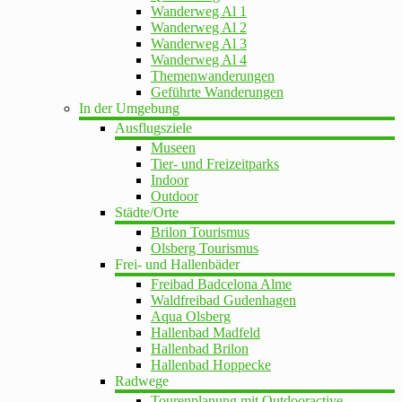
Wanderweg Al 1
Wanderweg Al 2
Wanderweg Al 3
Wanderweg Al 4
Themenwanderungen
Geführte Wanderungen
In der Umgebung
Ausflugsziele
Museen
Tier- und Freizeitparks
Indoor
Outdoor
Städte/Orte
Brilon Tourismus
Olsberg Tourismus
Frei- und Hallenbäder
Freibad Badcelona Alme
Waldfreibad Gudenhagen
Aqua Olsberg
Hallenbad Madfeld
Hallenbad Brilon
Hallenbad Hoppecke
Radwege
Tourenplanung mit Outdooractive