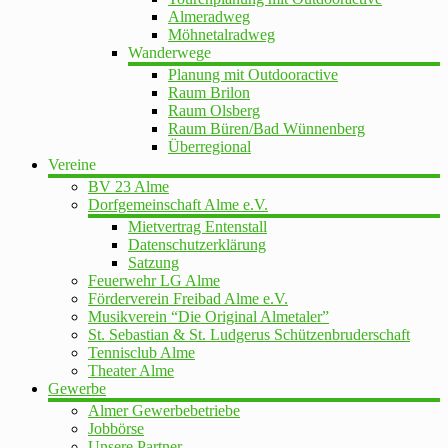
Almeradweg
Möhnetalradweg
Wanderwege
Planung mit Outdooractive
Raum Brilon
Raum Olsberg
Raum Büren/Bad Wünnenberg
Überregional
Vereine
BV 23 Alme
Dorfgemeinschaft Alme e.V.
Mietvertrag Entenstall
Datenschutzerklärung
Satzung
Feuerwehr LG Alme
Förderverein Freibad Alme e.V.
Musikverein “Die Original Almetaler”
St. Sebastian & St. Ludgerus Schützenbruderschaft
Tennisclub Alme
Theater Alme
Gewerbe
Almer Gewerbebetriebe
Jobbörse
Unsere Partner