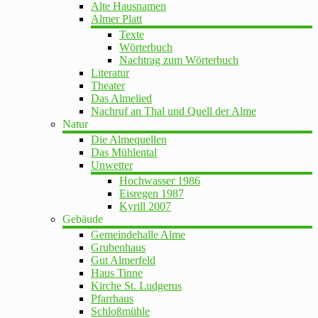
Alte Hausnamen
Almer Platt
Texte
Wörterbuch
Nachtrag zum Wörterbuch
Literatur
Theater
Das Almelied
Nachruf an Thal und Quell der Alme
Natur
Die Almequellen
Das Mühlental
Unwetter
Hochwasser 1986
Eisregen 1987
Kyrill 2007
Gebäude
Gemeindehalle Alme
Grubenhaus
Gut Almerfeld
Haus Tinne
Kirche St. Ludgerus
Pfarrhaus
Schloßmühle