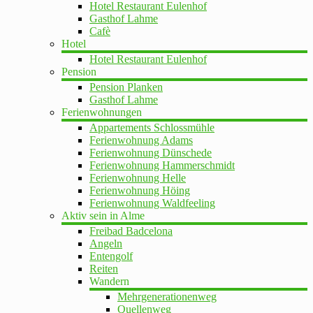
Hotel Restaurant Eulenhof
Gasthof Lahme
Cafè
Hotel
Hotel Restaurant Eulenhof
Pension
Pension Planken
Gasthof Lahme
Ferienwohnungen
Appartements Schlossmühle
Ferienwohnung Adams
Ferienwohnung Dünschede
Ferienwohnung Hammerschmidt
Ferienwohnung Helle
Ferienwohnung Höing
Ferienwohnung Waldfeeling
Aktiv sein in Alme
Freibad Badcelona
Angeln
Entengolf
Reiten
Wandern
Mehrgenerationenweg
Quellenweg