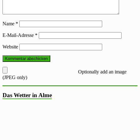
Name
*
E-Mail-Adresse
*
Website
Optionally add an image
(JPEG only)
Das Wetter in Alme