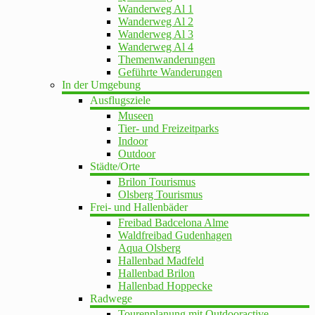
Wanderweg Al 1
Wanderweg Al 2
Wanderweg Al 3
Wanderweg Al 4
Themenwanderungen
Geführte Wanderungen
In der Umgebung
Ausflugsziele
Museen
Tier- und Freizeitparks
Indoor
Outdoor
Städte/Orte
Brilon Tourismus
Olsberg Tourismus
Frei- und Hallenbäder
Freibad Badcelona Alme
Waldfreibad Gudenhagen
Aqua Olsberg
Hallenbad Madfeld
Hallenbad Brilon
Hallenbad Hoppecke
Radwege
Tourenplanung mit Outdooractive