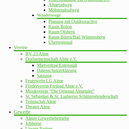
Almeradweg
Möhnetalradweg
Wanderwege
Planung mit Outdooractive
Raum Brilon
Raum Olsberg
Raum Büren/Bad Wünnenberg
Überregional
Vereine
BV 23 Alme
Dorfgemeinschaft Alme e.V.
Mietvertrag Entenstall
Datenschutzerklärung
Satzung
Feuerwehr LG Alme
Förderverein Freibad Alme e.V.
Musikverein “Die Original Almetaler”
St. Sebastian & St. Ludgerus Schützenbruderschaft
Tennisclub Alme
Theater Alme
Gewerbe
Almer Gewerbebetriebe
Jobbörse
Unsere Partner