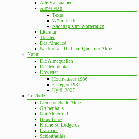
Alte Hausnamen
Almer Platt
Texte
Wörterbuch
Nachtrag zum Wörterbuch
Literatur
Theater
Das Almelied
Nachruf an Thal und Quell der Alme
Natur
Die Almequellen
Das Mühlental
Unwetter
Hochwasser 1986
Eisregen 1987
Kyrill 2007
Gebäude
Gemeindehalle Alme
Grubenhaus
Gut Almerfeld
Haus Tinne
Kirche St. Ludgerus
Pfarrhaus
Schloßmühle