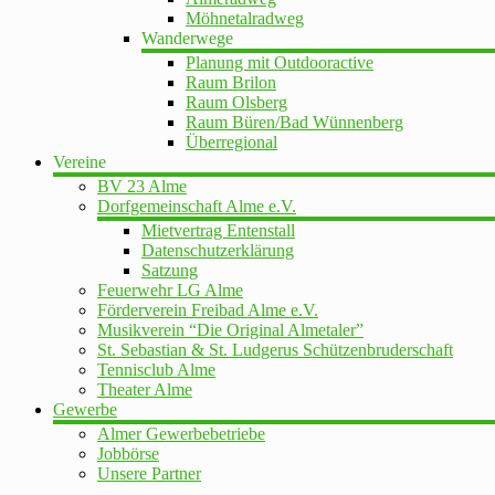
Möhnetalradweg
Wanderwege
Planung mit Outdooractive
Raum Brilon
Raum Olsberg
Raum Büren/Bad Wünnenberg
Überregional
Vereine
BV 23 Alme
Dorfgemeinschaft Alme e.V.
Mietvertrag Entenstall
Datenschutzerklärung
Satzung
Feuerwehr LG Alme
Förderverein Freibad Alme e.V.
Musikverein “Die Original Almetaler”
St. Sebastian & St. Ludgerus Schützenbruderschaft
Tennisclub Alme
Theater Alme
Gewerbe
Almer Gewerbebetriebe
Jobbörse
Unsere Partner