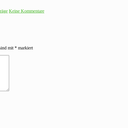
träge
Keine Kommentare
sind mit
*
markiert