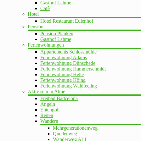
Gasthof Lahme
Cafè
Hotel
Hotel Restaurant Eulenhof
Pension
Pension Planken
Gasthof Lahme
Ferienwohnungen
Appartements Schlossmühle
Ferienwohnung Adams
Ferienwohnung Dünschede
Ferienwohnung Hammerschmidt
Ferienwohnung Helle
Ferienwohnung Höing
Ferienwohnung Waldfeeling
Aktiv sein in Alme
Freibad Badcelona
Angeln
Entengolf
Reiten
Wandern
Mehrgenerationenweg
Quellenweg
Wanderweg Al 1