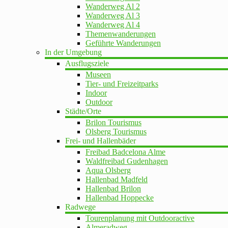
Wanderweg Al 2
Wanderweg Al 3
Wanderweg Al 4
Themenwanderungen
Geführte Wanderungen
In der Umgebung
Ausflugsziele
Museen
Tier- und Freizeitparks
Indoor
Outdoor
Städte/Orte
Brilon Tourismus
Olsberg Tourismus
Frei- und Hallenbäder
Freibad Badcelona Alme
Waldfreibad Gudenhagen
Aqua Olsberg
Hallenbad Madfeld
Hallenbad Brilon
Hallenbad Hoppecke
Radwege
Tourenplanung mit Outdooractive
Almeradweg