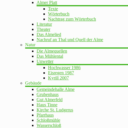
Almer Platt
Texte
Wörterbuch
Nachtrag zum Wörterbuch
Literatur
Theater
Das Almelied
Nachruf an Thal und Quell der Alme
Natur
Die Almequellen
Das Mühlental
Unwetter
Hochwasser 1986
Eisregen 1987
Kyrill 2007
Gebäude
Gemeindehalle Alme
Grubenhaus
Gut Almerfeld
Haus Tinne
Kirche St. Ludgerus
Pfarrhaus
Schloßmühle
Wasserschloß