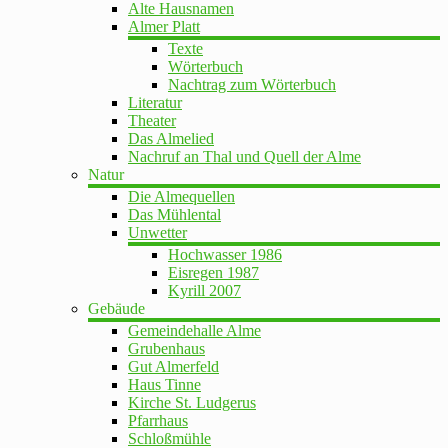
Alte Hausnamen
Almer Platt
Texte
Wörterbuch
Nachtrag zum Wörterbuch
Literatur
Theater
Das Almelied
Nachruf an Thal und Quell der Alme
Natur
Die Almequellen
Das Mühlental
Unwetter
Hochwasser 1986
Eisregen 1987
Kyrill 2007
Gebäude
Gemeindehalle Alme
Grubenhaus
Gut Almerfeld
Haus Tinne
Kirche St. Ludgerus
Pfarrhaus
Schloßmühle