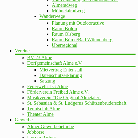
Almeradweg
Möhnetalradweg
Wanderwege
Planung mit Outdooractive
Raum Brilon
Raum Olsberg
Raum Büren/Bad Wünnenberg
Überregional
Vereine
BV 23 Alme
Dorfgemeinschaft Alme e.V.
Mietvertrag Entenstall
Datenschutzerklärung
Satzung
Feuerwehr LG Alme
Förderverein Freibad Alme e.V.
Musikverein “Die Original Almetaler”
St. Sebastian & St. Ludgerus Schützenbruderschaft
Tennisclub Alme
Theater Alme
Gewerbe
Almer Gewerbebetriebe
Jobbörse
Unsere Partner