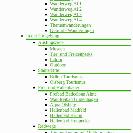
Wanderweg Al 1
Wanderweg Al 2
Wanderweg Al 3
Wanderweg Al 4
Themenwanderungen
Geführte Wanderungen
In der Umgebung
Ausflugsziele
Museen
Tier- und Freizeitparks
Indoor
Outdoor
Städte/Orte
Brilon Tourismus
Olsberg Tourismus
Frei- und Hallenbäder
Freibad Badcelona Alme
Waldfreibad Gudenhagen
Aqua Olsberg
Hallenbad Madfeld
Hallenbad Brilon
Hallenbad Hoppecke
Radwege
Tourenplanung mit Outdooractive