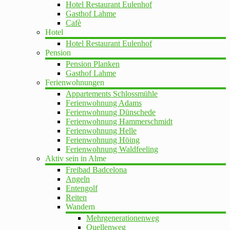
Hotel Restaurant Eulenhof
Gasthof Lahme
Cafè
Hotel
Hotel Restaurant Eulenhof
Pension
Pension Planken
Gasthof Lahme
Ferienwohnungen
Appartements Schlossmühle
Ferienwohnung Adams
Ferienwohnung Dünschede
Ferienwohnung Hammerschmidt
Ferienwohnung Helle
Ferienwohnung Höing
Ferienwohnung Waldfeeling
Aktiv sein in Alme
Freibad Badcelona
Angeln
Entengolf
Reiten
Wandern
Mehrgenerationenweg
Quellenweg