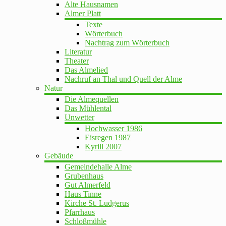
Alte Hausnamen
Almer Platt
Texte
Wörterbuch
Nachtrag zum Wörterbuch
Literatur
Theater
Das Almelied
Nachruf an Thal und Quell der Alme
Natur
Die Almequellen
Das Mühlental
Unwetter
Hochwasser 1986
Eisregen 1987
Kyrill 2007
Gebäude
Gemeindehalle Alme
Grubenhaus
Gut Almerfeld
Haus Tinne
Kirche St. Ludgerus
Pfarrhaus
Schloßmühle