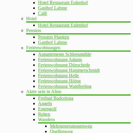
Hotel Restaurant Eulenhof
Gasthof Lahme
Cafè
Hotel
Hotel Restaurant Eulenhof
Pension
Pension Planken
Gasthof Lahme
Ferienwohnungen
Appartements Schlossmühle
Ferienwohnung Adams
Ferienwohnung Dünschede
Ferienwohnung Hammerschmidt
Ferienwohnung Helle
Ferienwohnung Höing
Ferienwohnung Waldfeeling
Aktiv sein in Alme
Freibad Badcelona
Angeln
Entengolf
Reiten
Wandern
Mehrgenerationenweg
Quellenweg