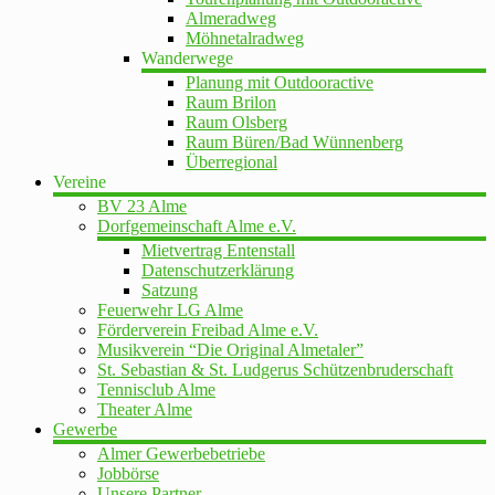
Almeradweg
Möhnetalradweg
Wanderwege
Planung mit Outdooractive
Raum Brilon
Raum Olsberg
Raum Büren/Bad Wünnenberg
Überregional
Vereine
BV 23 Alme
Dorfgemeinschaft Alme e.V.
Mietvertrag Entenstall
Datenschutzerklärung
Satzung
Feuerwehr LG Alme
Förderverein Freibad Alme e.V.
Musikverein “Die Original Almetaler”
St. Sebastian & St. Ludgerus Schützenbruderschaft
Tennisclub Alme
Theater Alme
Gewerbe
Almer Gewerbebetriebe
Jobbörse
Unsere Partner