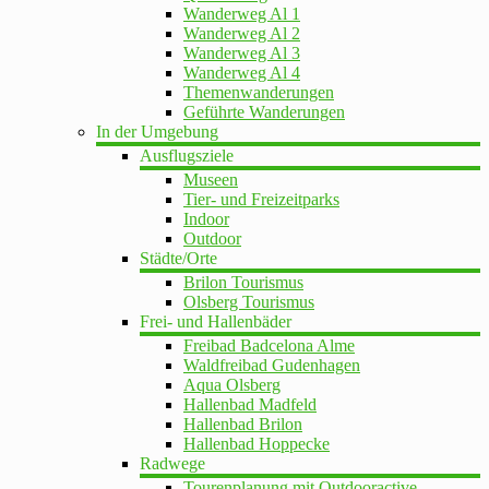
Wanderweg Al 1
Wanderweg Al 2
Wanderweg Al 3
Wanderweg Al 4
Themenwanderungen
Geführte Wanderungen
In der Umgebung
Ausflugsziele
Museen
Tier- und Freizeitparks
Indoor
Outdoor
Städte/Orte
Brilon Tourismus
Olsberg Tourismus
Frei- und Hallenbäder
Freibad Badcelona Alme
Waldfreibad Gudenhagen
Aqua Olsberg
Hallenbad Madfeld
Hallenbad Brilon
Hallenbad Hoppecke
Radwege
Tourenplanung mit Outdooractive