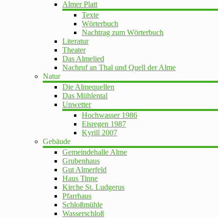
Almer Platt
Texte
Wörterbuch
Nachtrag zum Wörterbuch
Literatur
Theater
Das Almelied
Nachruf an Thal und Quell der Alme
Natur
Die Almequellen
Das Mühlental
Unwetter
Hochwasser 1986
Eisregen 1987
Kyrill 2007
Gebäude
Gemeindehalle Alme
Grubenhaus
Gut Almerfeld
Haus Tinne
Kirche St. Ludgerus
Pfarrhaus
Schloßmühle
Wasserschloß