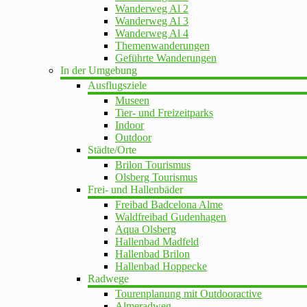
Wanderweg Al 2
Wanderweg Al 3
Wanderweg Al 4
Themenwanderungen
Geführte Wanderungen
In der Umgebung
Ausflugsziele
Museen
Tier- und Freizeitparks
Indoor
Outdoor
Städte/Orte
Brilon Tourismus
Olsberg Tourismus
Frei- und Hallenbäder
Freibad Badcelona Alme
Waldfreibad Gudenhagen
Aqua Olsberg
Hallenbad Madfeld
Hallenbad Brilon
Hallenbad Hoppecke
Radwege
Tourenplanung mit Outdooractive
Almeradweg