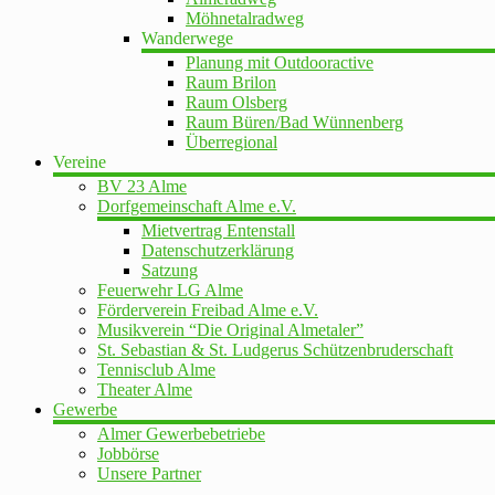
Möhnetalradweg
Wanderwege
Planung mit Outdooractive
Raum Brilon
Raum Olsberg
Raum Büren/Bad Wünnenberg
Überregional
Vereine
BV 23 Alme
Dorfgemeinschaft Alme e.V.
Mietvertrag Entenstall
Datenschutzerklärung
Satzung
Feuerwehr LG Alme
Förderverein Freibad Alme e.V.
Musikverein “Die Original Almetaler”
St. Sebastian & St. Ludgerus Schützenbruderschaft
Tennisclub Alme
Theater Alme
Gewerbe
Almer Gewerbebetriebe
Jobbörse
Unsere Partner