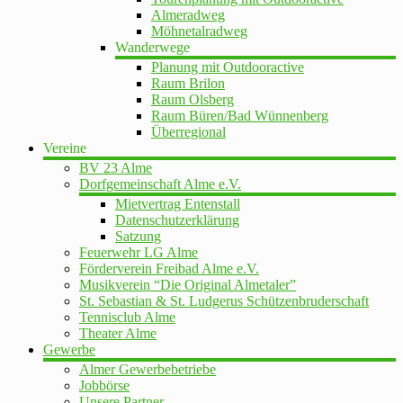
Almeradweg
Möhnetalradweg
Wanderwege
Planung mit Outdooractive
Raum Brilon
Raum Olsberg
Raum Büren/Bad Wünnenberg
Überregional
Vereine
BV 23 Alme
Dorfgemeinschaft Alme e.V.
Mietvertrag Entenstall
Datenschutzerklärung
Satzung
Feuerwehr LG Alme
Förderverein Freibad Alme e.V.
Musikverein “Die Original Almetaler”
St. Sebastian & St. Ludgerus Schützenbruderschaft
Tennisclub Alme
Theater Alme
Gewerbe
Almer Gewerbebetriebe
Jobbörse
Unsere Partner