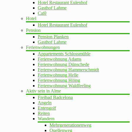
Hotel Restaurant Eulenhof
Gasthof Lahme
Cafè
Hotel
Hotel Restaurant Eulenhof
Pension
Pension Planken
Gasthof Lahme
Ferienwohnungen
Appartements Schlossmühle
Ferienwohnung Adams
Ferienwohnung Dünschede
Ferienwohnung Hammerschmidt
Ferienwohnung Helle
Ferienwohnung Höing
Ferienwohnung Waldfeeling
Aktiv sein in Alme
Freibad Badcelona
Angeln
Entengolf
Reiten
Wandern
Mehrgenerationenweg
Quellenweg