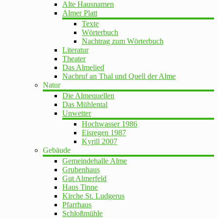
Alte Hausnamen
Almer Platt
Texte
Wörterbuch
Nachtrag zum Wörterbuch
Literatur
Theater
Das Almelied
Nachruf an Thal und Quell der Alme
Natur
Die Almequellen
Das Mühlental
Unwetter
Hochwasser 1986
Eisregen 1987
Kyrill 2007
Gebäude
Gemeindehalle Alme
Grubenhaus
Gut Almerfeld
Haus Tinne
Kirche St. Ludgerus
Pfarrhaus
Schloßmühle