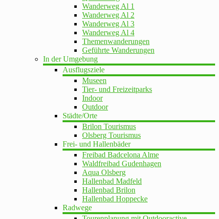
Wanderweg Al 1
Wanderweg Al 2
Wanderweg Al 3
Wanderweg Al 4
Themenwanderungen
Geführte Wanderungen
In der Umgebung
Ausflugsziele
Museen
Tier- und Freizeitparks
Indoor
Outdoor
Städte/Orte
Brilon Tourismus
Olsberg Tourismus
Frei- und Hallenbäder
Freibad Badcelona Alme
Waldfreibad Gudenhagen
Aqua Olsberg
Hallenbad Madfeld
Hallenbad Brilon
Hallenbad Hoppecke
Radwege
Tourenplanung mit Outdooractive