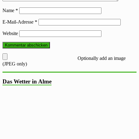
Name
*
E-Mail-Adresse
*
Website
Optionally add an image
(JPEG only)
Das Wetter in Alme