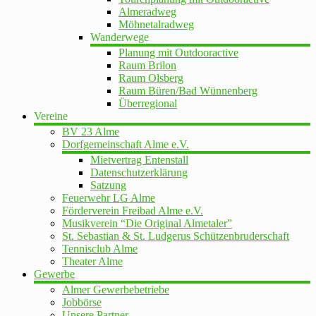
Almeradweg
Möhnetalradweg
Wanderwege
Planung mit Outdooractive
Raum Brilon
Raum Olsberg
Raum Büren/Bad Wünnenberg
Überregional
Vereine
BV 23 Alme
Dorfgemeinschaft Alme e.V.
Mietvertrag Entenstall
Datenschutzerklärung
Satzung
Feuerwehr LG Alme
Förderverein Freibad Alme e.V.
Musikverein “Die Original Almetaler”
St. Sebastian & St. Ludgerus Schützenbruderschaft
Tennisclub Alme
Theater Alme
Gewerbe
Almer Gewerbebetriebe
Jobbörse
Unsere Partner