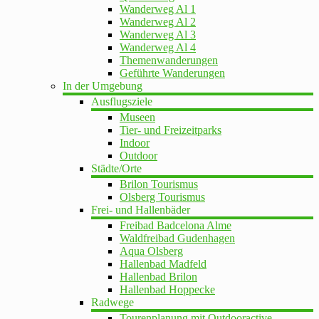
Wanderweg Al 1
Wanderweg Al 2
Wanderweg Al 3
Wanderweg Al 4
Themenwanderungen
Geführte Wanderungen
In der Umgebung
Ausflugsziele
Museen
Tier- und Freizeitparks
Indoor
Outdoor
Städte/Orte
Brilon Tourismus
Olsberg Tourismus
Frei- und Hallenbäder
Freibad Badcelona Alme
Waldfreibad Gudenhagen
Aqua Olsberg
Hallenbad Madfeld
Hallenbad Brilon
Hallenbad Hoppecke
Radwege
Tourenplanung mit Outdooractive