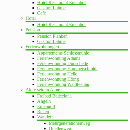
Hotel Restaurant Eulenhof
Gasthof Lahme
Cafè
Hotel
Hotel Restaurant Eulenhof
Pension
Pension Planken
Gasthof Lahme
Ferienwohnungen
Appartements Schlossmühle
Ferienwohnung Adams
Ferienwohnung Dünschede
Ferienwohnung Hammerschmidt
Ferienwohnung Helle
Ferienwohnung Höing
Ferienwohnung Waldfeeling
Aktiv sein in Alme
Freibad Badcelona
Angeln
Entengolf
Reiten
Wandern
Mehrgenerationenweg
Quellenweg