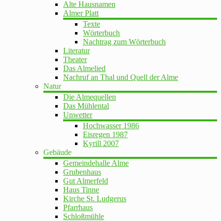
Alte Hausnamen
Almer Platt
Texte
Wörterbuch
Nachtrag zum Wörterbuch
Literatur
Theater
Das Almelied
Nachruf an Thal und Quell der Alme
Natur
Die Almequellen
Das Mühlental
Unwetter
Hochwasser 1986
Eisregen 1987
Kyrill 2007
Gebäude
Gemeindehalle Alme
Grubenhaus
Gut Almerfeld
Haus Tinne
Kirche St. Ludgerus
Pfarrhaus
Schloßmühle