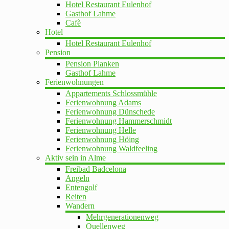
Hotel Restaurant Eulenhof
Gasthof Lahme
Cafè
Hotel
Hotel Restaurant Eulenhof
Pension
Pension Planken
Gasthof Lahme
Ferienwohnungen
Appartements Schlossmühle
Ferienwohnung Adams
Ferienwohnung Dünschede
Ferienwohnung Hammerschmidt
Ferienwohnung Helle
Ferienwohnung Höing
Ferienwohnung Waldfeeling
Aktiv sein in Alme
Freibad Badcelona
Angeln
Entengolf
Reiten
Wandern
Mehrgenerationenweg
Quellenweg