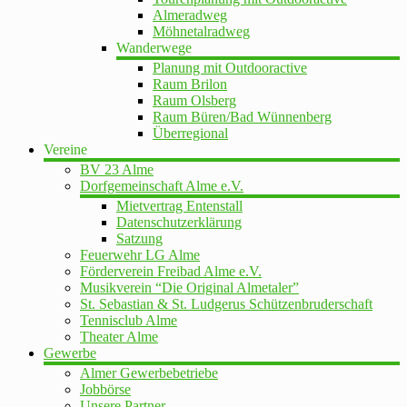
Almeradweg
Möhnetalradweg
Wanderwege
Planung mit Outdooractive
Raum Brilon
Raum Olsberg
Raum Büren/Bad Wünnenberg
Überregional
Vereine
BV 23 Alme
Dorfgemeinschaft Alme e.V.
Mietvertrag Entenstall
Datenschutzerklärung
Satzung
Feuerwehr LG Alme
Förderverein Freibad Alme e.V.
Musikverein “Die Original Almetaler”
St. Sebastian & St. Ludgerus Schützenbruderschaft
Tennisclub Alme
Theater Alme
Gewerbe
Almer Gewerbebetriebe
Jobbörse
Unsere Partner