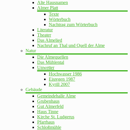
Alte Hausnamen
Almer Platt
Texte
Wörterbuch
Nachtrag zum Wörterbuch
Literatur
Theater
Das Almelied
Nachruf an Thal und Quell der Alme
Natur
Die Almequellen
Das Mühlental
Unwetter
Hochwasser 1986
Eisregen 1987
Kyrill 2007
Gebäude
Gemeindehalle Alme
Grubenhaus
Gut Almerfeld
Haus Tinne
Kirche St. Ludgerus
Pfarrhaus
Schloßmühle