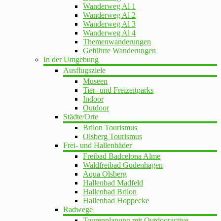
Wanderweg Al 1
Wanderweg Al 2
Wanderweg Al 3
Wanderweg Al 4
Themenwanderungen
Geführte Wanderungen
In der Umgebung
Ausflugsziele
Museen
Tier- und Freizeitparks
Indoor
Outdoor
Städte/Orte
Brilon Tourismus
Olsberg Tourismus
Frei- und Hallenbäder
Freibad Badcelona Alme
Waldfreibad Gudenhagen
Aqua Olsberg
Hallenbad Madfeld
Hallenbad Brilon
Hallenbad Hoppecke
Radwege
Tourenplanung mit Outdooractive