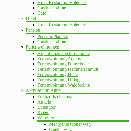
Hotel Restaurant Eulenhof
Gasthof Lahme
Cafè
Hotel
Hotel Restaurant Eulenhof
Pension
Pension Planken
Gasthof Lahme
Ferienwohnungen
Appartements Schlossmühle
Ferienwohnung Adams
Ferienwohnung Dünschede
Ferienwohnung Hammerschmidt
Ferienwohnung Helle
Ferienwohnung Höing
Ferienwohnung Waldfeeling
Aktiv sein in Alme
Freibad Badcelona
Angeln
Entengolf
Reiten
Wandern
Mehrgenerationenweg
Quellenweg