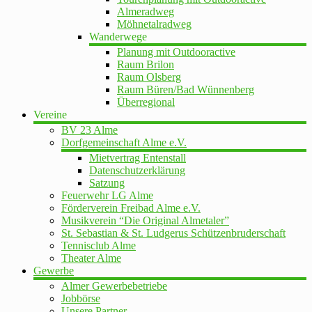
Almeradweg
Möhnetalradweg
Wanderwege
Planung mit Outdooractive
Raum Brilon
Raum Olsberg
Raum Büren/Bad Wünnenberg
Überregional
Vereine
BV 23 Alme
Dorfgemeinschaft Alme e.V.
Mietvertrag Entenstall
Datenschutzerklärung
Satzung
Feuerwehr LG Alme
Förderverein Freibad Alme e.V.
Musikverein “Die Original Almetaler”
St. Sebastian & St. Ludgerus Schützenbruderschaft
Tennisclub Alme
Theater Alme
Gewerbe
Almer Gewerbebetriebe
Jobbörse
Unsere Partner