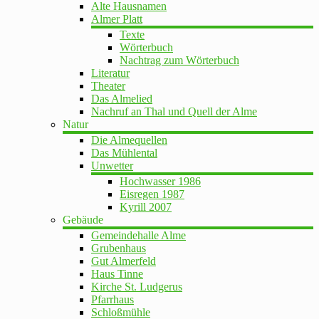
Alte Hausnamen
Almer Platt
Texte
Wörterbuch
Nachtrag zum Wörterbuch
Literatur
Theater
Das Almelied
Nachruf an Thal und Quell der Alme
Natur
Die Almequellen
Das Mühlental
Unwetter
Hochwasser 1986
Eisregen 1987
Kyrill 2007
Gebäude
Gemeindehalle Alme
Grubenhaus
Gut Almerfeld
Haus Tinne
Kirche St. Ludgerus
Pfarrhaus
Schloßmühle