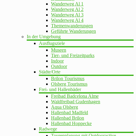
Wanderweg Al 1
Wanderweg Al 2
Wanderweg Al 3
Wanderweg Al 4
Themenwanderungen
Geführte Wanderungen
In der Umgebung
Ausflugsziele
Museen
Tier- und Freizeitparks
Indoor
Outdoor
Städte/Orte
Brilon Tourismus
Olsberg Tourismus
Frei- und Hallenbäder
Freibad Badcelona Alme
Waldfreibad Gudenhagen
Aqua Olsberg
Hallenbad Madfeld
Hallenbad Brilon
Hallenbad Hoppecke
Radwege
Tourenplanung mit Outdooractive