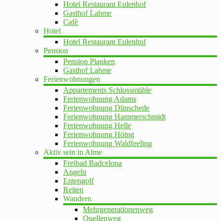
Hotel Restaurant Eulenhof
Gasthof Lahme
Cafè
Hotel
Hotel Restaurant Eulenhof
Pension
Pension Planken
Gasthof Lahme
Ferienwohnungen
Appartements Schlossmühle
Ferienwohnung Adams
Ferienwohnung Dünschede
Ferienwohnung Hammerschmidt
Ferienwohnung Helle
Ferienwohnung Höing
Ferienwohnung Waldfeeling
Aktiv sein in Alme
Freibad Badcelona
Angeln
Entengolf
Reiten
Wandern
Mehrgenerationenweg
Quellenweg