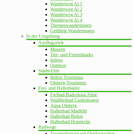
Wanderweg Al 1
Wanderweg Al 2
Wanderweg Al 3
Wanderweg Al 4
Themenwanderungen
Geführte Wanderungen
In der Umgebung
Ausflugsziele
Museen
Tier- und Freizeitparks
Indoor
Outdoor
Städte/Orte
Brilon Tourismus
Olsberg Tourismus
Frei- und Hallenbäder
Freibad Badcelona Alme
Waldfreibad Gudenhagen
Aqua Olsberg
Hallenbad Madfeld
Hallenbad Brilon
Hallenbad Hoppecke
Radwege
Tourenplanung mit Outdooractive