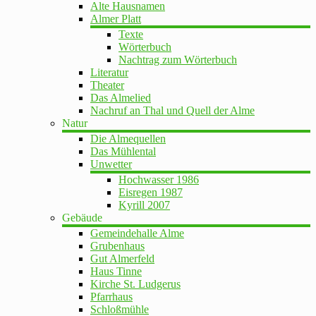
Alte Hausnamen
Almer Platt
Texte
Wörterbuch
Nachtrag zum Wörterbuch
Literatur
Theater
Das Almelied
Nachruf an Thal und Quell der Alme
Natur
Die Almequellen
Das Mühlental
Unwetter
Hochwasser 1986
Eisregen 1987
Kyrill 2007
Gebäude
Gemeindehalle Alme
Grubenhaus
Gut Almerfeld
Haus Tinne
Kirche St. Ludgerus
Pfarrhaus
Schloßmühle