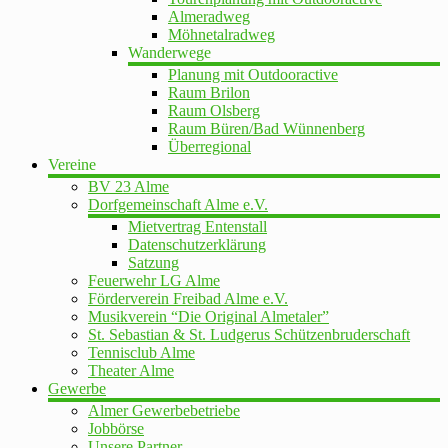
Almeradweg
Möhnetalradweg
Wanderwege
Planung mit Outdooractive
Raum Brilon
Raum Olsberg
Raum Büren/Bad Wünnenberg
Überregional
Vereine
BV 23 Alme
Dorfgemeinschaft Alme e.V.
Mietvertrag Entenstall
Datenschutzerklärung
Satzung
Feuerwehr LG Alme
Förderverein Freibad Alme e.V.
Musikverein “Die Original Almetaler”
St. Sebastian & St. Ludgerus Schützenbruderschaft
Tennisclub Alme
Theater Alme
Gewerbe
Almer Gewerbebetriebe
Jobbörse
Unsere Partner