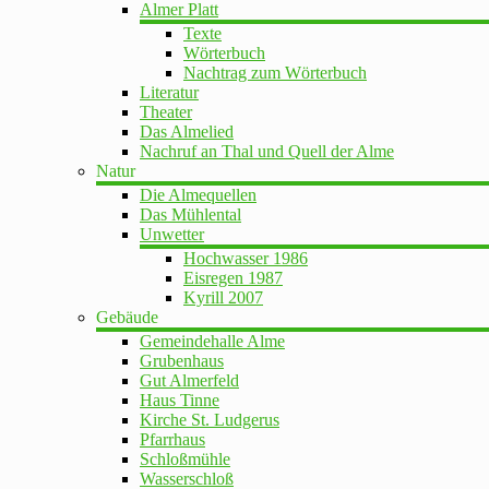
Almer Platt
Texte
Wörterbuch
Nachtrag zum Wörterbuch
Literatur
Theater
Das Almelied
Nachruf an Thal und Quell der Alme
Natur
Die Almequellen
Das Mühlental
Unwetter
Hochwasser 1986
Eisregen 1987
Kyrill 2007
Gebäude
Gemeindehalle Alme
Grubenhaus
Gut Almerfeld
Haus Tinne
Kirche St. Ludgerus
Pfarrhaus
Schloßmühle
Wasserschloß