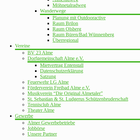
Möhnetalradweg
Wanderwege
Planung mit Outdooractive
Raum Brilon
Raum Olsberg
Raum Büren/Bad Wünnenberg
Überregional
Vereine
BV 23 Alme
Dorfgemeinschaft Alme e.V.
Mietvertrag Entenstall
Datenschutzerklärung
Satzung
Feuerwehr LG Alme
Förderverein Freibad Alme e.V.
Musikverein “Die Original Almetaler”
St. Sebastian & St. Ludgerus Schützenbruderschaft
Tennisclub Alme
Theater Alme
Gewerbe
Almer Gewerbebetriebe
Jobbörse
Unsere Partner