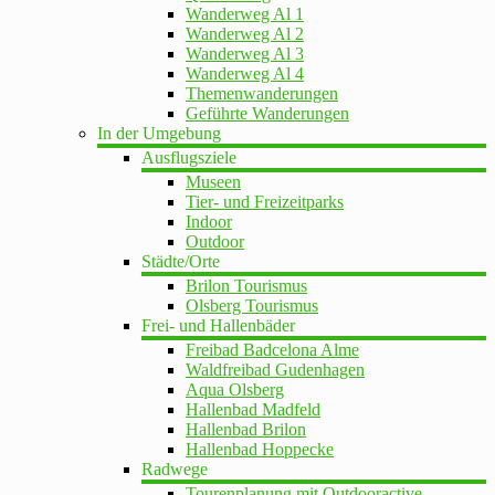
Wanderweg Al 1
Wanderweg Al 2
Wanderweg Al 3
Wanderweg Al 4
Themenwanderungen
Geführte Wanderungen
In der Umgebung
Ausflugsziele
Museen
Tier- und Freizeitparks
Indoor
Outdoor
Städte/Orte
Brilon Tourismus
Olsberg Tourismus
Frei- und Hallenbäder
Freibad Badcelona Alme
Waldfreibad Gudenhagen
Aqua Olsberg
Hallenbad Madfeld
Hallenbad Brilon
Hallenbad Hoppecke
Radwege
Tourenplanung mit Outdooractive