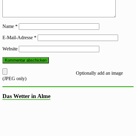
Name
*
E-Mail-Adresse
*
Website
Optionally add an image
(JPEG only)
Das Wetter in Alme