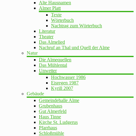
Alte Hausnamen
Almer Platt
Texte
Wörterbuch
Nachtrag zum Wörterbuch
Literatur
Theater
Das Almelied
Nachruf an Thal und Quell der Alme
Natur
Die Almequellen
Das Mühlental
Unwetter
Hochwasser 1986
Eisregen 1987
Kyrill 2007
Gebäude
Gemeindehalle Alme
Grubenhaus
Gut Almerfeld
Haus Tinne
Kirche St. Ludgerus
Pfarrhaus
Schloßmühle