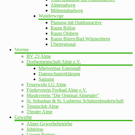
Almeradweg
Möhnetalradweg
Wanderwege
Planung mit Outdooractive
Raum Brilon
Raum Olsberg
Raum Büren/Bad Wünnenberg
Überregional
Vereine
BV 23 Alme
Dorfgemeinschaft Alme e.V.
Mietvertrag Entenstall
Datenschutzerklärung
Satzung
Feuerwehr LG Alme
Förderverein Freibad Alme e.V.
Musikverein “Die Original Almetaler”
St. Sebastian & St. Ludgerus Schützenbruderschaft
Tennisclub Alme
Theater Alme
Gewerbe
Almer Gewerbebetriebe
Jobbörse
Unsere Partner