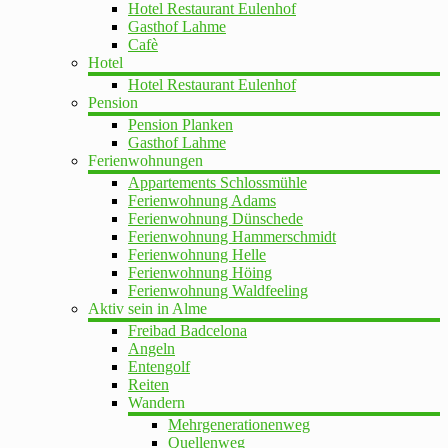
Hotel Restaurant Eulenhof
Gasthof Lahme
Cafè
Hotel
Hotel Restaurant Eulenhof
Pension
Pension Planken
Gasthof Lahme
Ferienwohnungen
Appartements Schlossmühle
Ferienwohnung Adams
Ferienwohnung Dünschede
Ferienwohnung Hammerschmidt
Ferienwohnung Helle
Ferienwohnung Höing
Ferienwohnung Waldfeeling
Aktiv sein in Alme
Freibad Badcelona
Angeln
Entengolf
Reiten
Wandern
Mehrgenerationenweg
Quellenweg