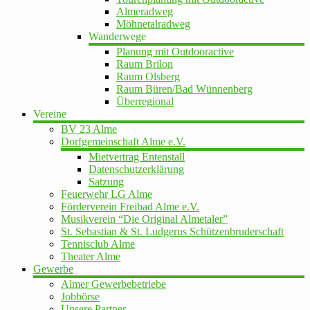
Almeradweg
Möhnetalradweg
Wanderwege
Planung mit Outdooractive
Raum Brilon
Raum Olsberg
Raum Büren/Bad Wünnenberg
Überregional
Vereine
BV 23 Alme
Dorfgemeinschaft Alme e.V.
Mietvertrag Entenstall
Datenschutzerklärung
Satzung
Feuerwehr LG Alme
Förderverein Freibad Alme e.V.
Musikverein “Die Original Almetaler”
St. Sebastian & St. Ludgerus Schützenbruderschaft
Tennisclub Alme
Theater Alme
Gewerbe
Almer Gewerbebetriebe
Jobbörse
Unsere Partner