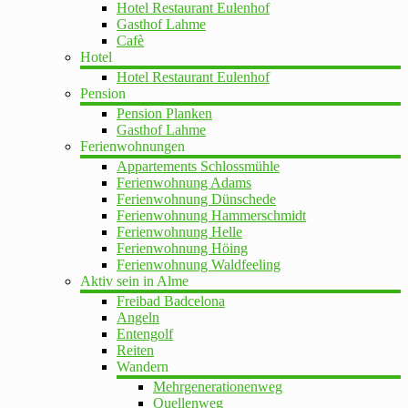
Hotel Restaurant Eulenhof
Gasthof Lahme
Cafè
Hotel
Hotel Restaurant Eulenhof
Pension
Pension Planken
Gasthof Lahme
Ferienwohnungen
Appartements Schlossmühle
Ferienwohnung Adams
Ferienwohnung Dünschede
Ferienwohnung Hammerschmidt
Ferienwohnung Helle
Ferienwohnung Höing
Ferienwohnung Waldfeeling
Aktiv sein in Alme
Freibad Badcelona
Angeln
Entengolf
Reiten
Wandern
Mehrgenerationenweg
Quellenweg