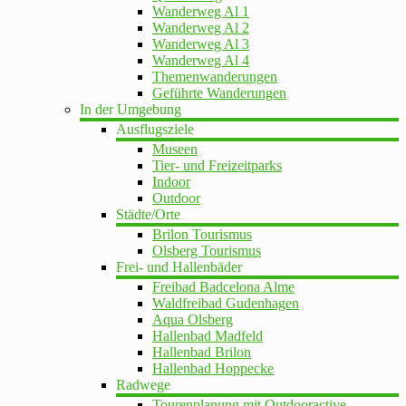
Wanderweg Al 1
Wanderweg Al 2
Wanderweg Al 3
Wanderweg Al 4
Themenwanderungen
Geführte Wanderungen
In der Umgebung
Ausflugsziele
Museen
Tier- und Freizeitparks
Indoor
Outdoor
Städte/Orte
Brilon Tourismus
Olsberg Tourismus
Frei- und Hallenbäder
Freibad Badcelona Alme
Waldfreibad Gudenhagen
Aqua Olsberg
Hallenbad Madfeld
Hallenbad Brilon
Hallenbad Hoppecke
Radwege
Tourenplanung mit Outdooractive