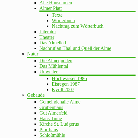
Alte Hausnamen
Almer Platt
Texte
Wörterbuch
Nachtrag zum Wörterbuch
Literatur
Theater
Das Almelied
Nachruf an Thal und Quell der Alme
Natur
Die Almequellen
Das Mühlental
Unwetter
Hochwasser 1986
Eisregen 1987
Kyrill 2007
Gebäude
Gemeindehalle Alme
Grubenhaus
Gut Almerfeld
Haus Tinne
Kirche St. Ludgerus
Pfarrhaus
Schloßmühle