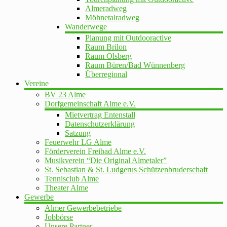
Almeradweg
Möhnetalradweg
Wanderwege
Planung mit Outdooractive
Raum Brilon
Raum Olsberg
Raum Büren/Bad Wünnenberg
Überregional
Vereine
BV 23 Alme
Dorfgemeinschaft Alme e.V.
Mietvertrag Entenstall
Datenschutzerklärung
Satzung
Feuerwehr LG Alme
Förderverein Freibad Alme e.V.
Musikverein “Die Original Almetaler”
St. Sebastian & St. Ludgerus Schützenbruderschaft
Tennisclub Alme
Theater Alme
Gewerbe
Almer Gewerbebetriebe
Jobbörse
Unsere Partner