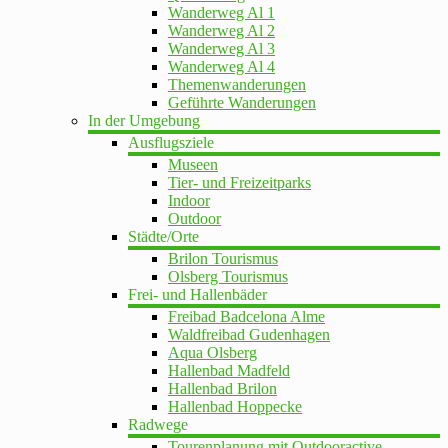
Wanderweg Al 1
Wanderweg Al 2
Wanderweg Al 3
Wanderweg Al 4
Themenwanderungen
Geführte Wanderungen
In der Umgebung
Ausflugsziele
Museen
Tier- und Freizeitparks
Indoor
Outdoor
Städte/Orte
Brilon Tourismus
Olsberg Tourismus
Frei- und Hallenbäder
Freibad Badcelona Alme
Waldfreibad Gudenhagen
Aqua Olsberg
Hallenbad Madfeld
Hallenbad Brilon
Hallenbad Hoppecke
Radwege
Tourenplanung mit Outdooractive