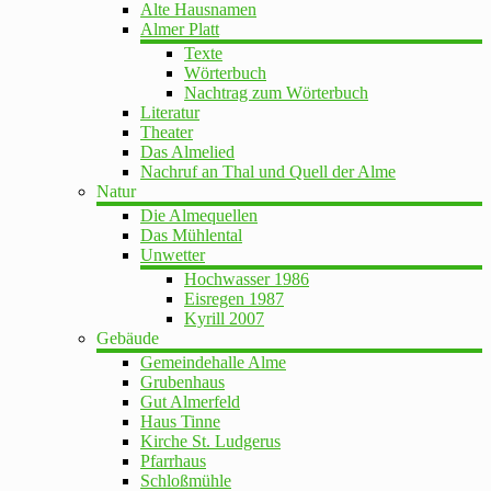
Alte Hausnamen
Almer Platt
Texte
Wörterbuch
Nachtrag zum Wörterbuch
Literatur
Theater
Das Almelied
Nachruf an Thal und Quell der Alme
Natur
Die Almequellen
Das Mühlental
Unwetter
Hochwasser 1986
Eisregen 1987
Kyrill 2007
Gebäude
Gemeindehalle Alme
Grubenhaus
Gut Almerfeld
Haus Tinne
Kirche St. Ludgerus
Pfarrhaus
Schloßmühle