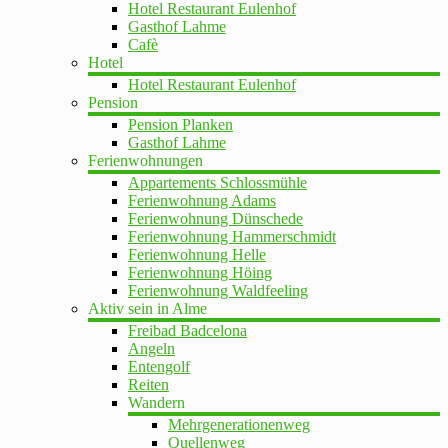
Hotel Restaurant Eulenhof
Gasthof Lahme
Cafè
Hotel
Hotel Restaurant Eulenhof
Pension
Pension Planken
Gasthof Lahme
Ferienwohnungen
Appartements Schlossmühle
Ferienwohnung Adams
Ferienwohnung Dünschede
Ferienwohnung Hammerschmidt
Ferienwohnung Helle
Ferienwohnung Höing
Ferienwohnung Waldfeeling
Aktiv sein in Alme
Freibad Badcelona
Angeln
Entengolf
Reiten
Wandern
Mehrgenerationenweg
Quellenweg