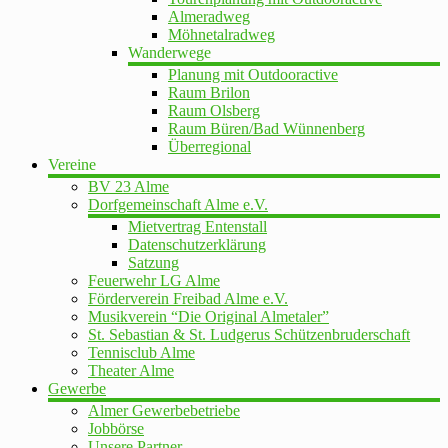
Almeradweg
Möhnetalradweg
Wanderwege
Planung mit Outdooractive
Raum Brilon
Raum Olsberg
Raum Büren/Bad Wünnenberg
Überregional
Vereine
BV 23 Alme
Dorfgemeinschaft Alme e.V.
Mietvertrag Entenstall
Datenschutzerklärung
Satzung
Feuerwehr LG Alme
Förderverein Freibad Alme e.V.
Musikverein “Die Original Almetaler”
St. Sebastian & St. Ludgerus Schützenbruderschaft
Tennisclub Alme
Theater Alme
Gewerbe
Almer Gewerbebetriebe
Jobbörse
Unsere Partner