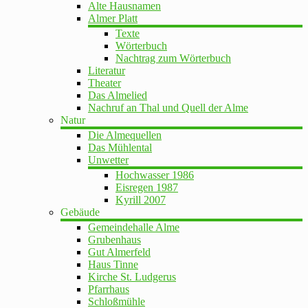
Alte Hausnamen
Almer Platt
Texte
Wörterbuch
Nachtrag zum Wörterbuch
Literatur
Theater
Das Almelied
Nachruf an Thal und Quell der Alme
Natur
Die Almequellen
Das Mühlental
Unwetter
Hochwasser 1986
Eisregen 1987
Kyrill 2007
Gebäude
Gemeindehalle Alme
Grubenhaus
Gut Almerfeld
Haus Tinne
Kirche St. Ludgerus
Pfarrhaus
Schloßmühle