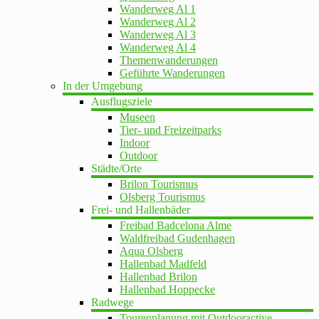
Wanderweg Al 1
Wanderweg Al 2
Wanderweg Al 3
Wanderweg Al 4
Themenwanderungen
Geführte Wanderungen
In der Umgebung
Ausflugsziele
Museen
Tier- und Freizeitparks
Indoor
Outdoor
Städte/Orte
Brilon Tourismus
Olsberg Tourismus
Frei- und Hallenbäder
Freibad Badcelona Alme
Waldfreibad Gudenhagen
Aqua Olsberg
Hallenbad Madfeld
Hallenbad Brilon
Hallenbad Hoppecke
Radwege
Tourenplanung mit Outdooractive