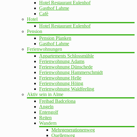
Hotel Restaurant Eulenhof
Gasthof Lahme
Cafè
Hotel
Hotel Restaurant Eulenhof
Pension
Pension Planken
Gasthof Lahme
Ferienwohnungen
Appartements Schlossmühle
Ferienwohnung Adams
Ferienwohnung Dünschede
Ferienwohnung Hammerschmidt
Ferienwohnung Helle
Ferienwohnung Höing
Ferienwohnung Waldfeeling
Aktiv sein in Alme
Freibad Badcelona
Angeln
Entengolf
Reiten
Wandern
Mehrgenerationenweg
Quellenweg