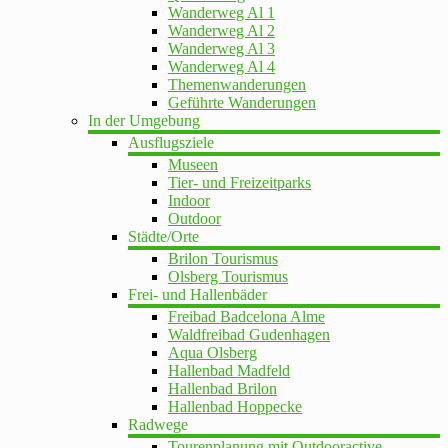
Wanderweg Al 1
Wanderweg Al 2
Wanderweg Al 3
Wanderweg Al 4
Themenwanderungen
Geführte Wanderungen
In der Umgebung
Ausflugsziele
Museen
Tier- und Freizeitparks
Indoor
Outdoor
Städte/Orte
Brilon Tourismus
Olsberg Tourismus
Frei- und Hallenbäder
Freibad Badcelona Alme
Waldfreibad Gudenhagen
Aqua Olsberg
Hallenbad Madfeld
Hallenbad Brilon
Hallenbad Hoppecke
Radwege
Tourenplanung mit Outdooractive