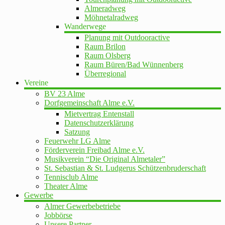
Almeradweg
Möhnetalradweg
Wanderwege
Planung mit Outdooractive
Raum Brilon
Raum Olsberg
Raum Büren/Bad Wünnenberg
Überregional
Vereine
BV 23 Alme
Dorfgemeinschaft Alme e.V.
Mietvertrag Entenstall
Datenschutzerklärung
Satzung
Feuerwehr LG Alme
Förderverein Freibad Alme e.V.
Musikverein “Die Original Almetaler”
St. Sebastian & St. Ludgerus Schützenbruderschaft
Tennisclub Alme
Theater Alme
Gewerbe
Almer Gewerbebetriebe
Jobbörse
Unsere Partner