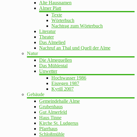
Alte Hausnamen
Almer Platt
Texte
Wörterbuch
Nachtrag zum Wörterbuch
Literatur
Theater
Das Almelied
Nachruf an Thal und Quell der Alme
Natur
Die Almequellen
Das Mühlental
Unwetter
Hochwasser 1986
Eisregen 1987
Kyrill 2007
Gebäude
Gemeindehalle Alme
Grubenhaus
Gut Almerfeld
Haus Tinne
Kirche St. Ludgerus
Pfarrhaus
Schloßmühle