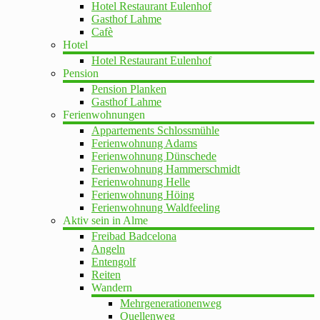
Hotel Restaurant Eulenhof
Gasthof Lahme
Cafè
Hotel
Hotel Restaurant Eulenhof
Pension
Pension Planken
Gasthof Lahme
Ferienwohnungen
Appartements Schlossmühle
Ferienwohnung Adams
Ferienwohnung Dünschede
Ferienwohnung Hammerschmidt
Ferienwohnung Helle
Ferienwohnung Höing
Ferienwohnung Waldfeeling
Aktiv sein in Alme
Freibad Badcelona
Angeln
Entengolf
Reiten
Wandern
Mehrgenerationenweg
Quellenweg