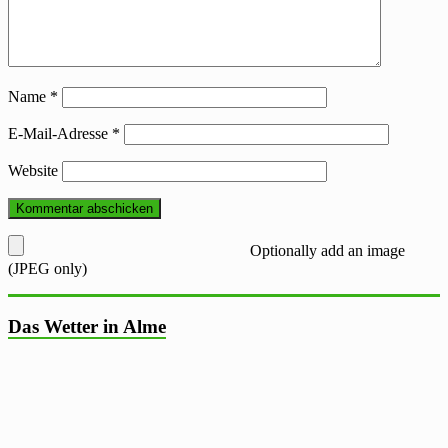
Name
*
E-Mail-Adresse
*
Website
Optionally add an image
(JPEG only)
Das Wetter in Alme