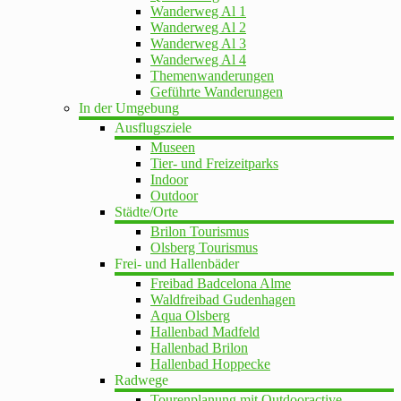
Wanderweg Al 1
Wanderweg Al 2
Wanderweg Al 3
Wanderweg Al 4
Themenwanderungen
Geführte Wanderungen
In der Umgebung
Ausflugsziele
Museen
Tier- und Freizeitparks
Indoor
Outdoor
Städte/Orte
Brilon Tourismus
Olsberg Tourismus
Frei- und Hallenbäder
Freibad Badcelona Alme
Waldfreibad Gudenhagen
Aqua Olsberg
Hallenbad Madfeld
Hallenbad Brilon
Hallenbad Hoppecke
Radwege
Tourenplanung mit Outdooractive