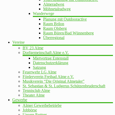
Almeradweg
Möhnetalradweg
Wanderwege
Planung mit Outdooractive
Raum Brilon
Raum Olsberg
Raum Büren/Bad Wünnenberg
Überregional
Vereine
BV 23 Alme
Dorfgemeinschaft Alme e.V.
Mietvertrag Entenstall
Datenschutzerklärung
Satzung
Feuerwehr LG Alme
Förderverein Freibad Alme e.V.
Musikverein “Die Original Almetaler”
St. Sebastian & St. Ludgerus Schützenbruderschaft
Tennisclub Alme
Theater Alme
Gewerbe
Almer Gewerbebetriebe
Jobbörse
Unsere Partner