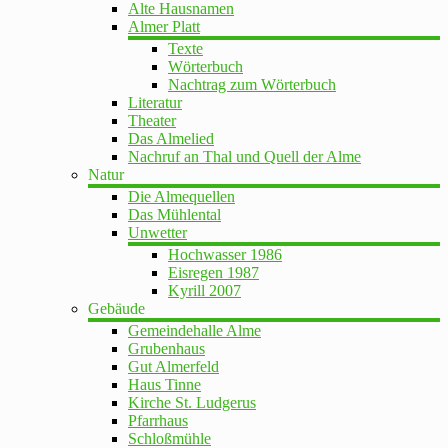
Alte Hausnamen
Almer Platt
Texte
Wörterbuch
Nachtrag zum Wörterbuch
Literatur
Theater
Das Almelied
Nachruf an Thal und Quell der Alme
Natur
Die Almequellen
Das Mühlental
Unwetter
Hochwasser 1986
Eisregen 1987
Kyrill 2007
Gebäude
Gemeindehalle Alme
Grubenhaus
Gut Almerfeld
Haus Tinne
Kirche St. Ludgerus
Pfarrhaus
Schloßmühle