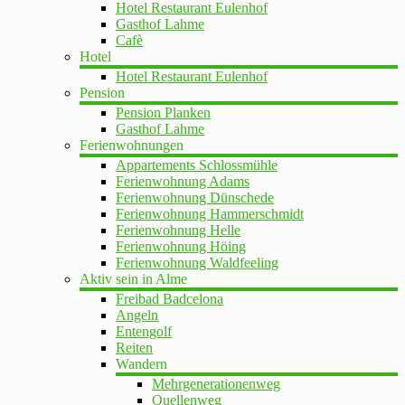
Hotel Restaurant Eulenhof
Gasthof Lahme
Cafè
Hotel
Hotel Restaurant Eulenhof
Pension
Pension Planken
Gasthof Lahme
Ferienwohnungen
Appartements Schlossmühle
Ferienwohnung Adams
Ferienwohnung Dünschede
Ferienwohnung Hammerschmidt
Ferienwohnung Helle
Ferienwohnung Höing
Ferienwohnung Waldfeeling
Aktiv sein in Alme
Freibad Badcelona
Angeln
Entengolf
Reiten
Wandern
Mehrgenerationenweg
Quellenweg