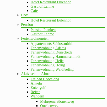
Hotel Restaurant Eulenhof
Gasthof Lahme
Cafè
Hotel
Hotel Restaurant Eulenhof
Pension
Pension Planken
Gasthof Lahme
Ferienwohnungen
Appartements Schlossmühle
Ferienwohnung Adams
Ferienwohnung Dünschede
Ferienwohnung Hammerschmidt
Ferienwohnung Helle
Ferienwohnung Höing
Ferienwohnung Waldfeeling
Aktiv sein in Alme
Freibad Badcelona
Angeln
Entengolf
Reiten
Wandern
Mehrgenerationenweg
Quellenweg