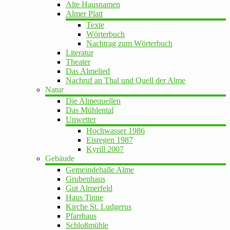
Alte Hausnamen
Almer Platt
Texte
Wörterbuch
Nachtrag zum Wörterbuch
Literatur
Theater
Das Almelied
Nachruf an Thal und Quell der Alme
Natur
Die Almequellen
Das Mühlental
Unwetter
Hochwasser 1986
Eisregen 1987
Kyrill 2007
Gebäude
Gemeindehalle Alme
Grubenhaus
Gut Almerfeld
Haus Tinne
Kirche St. Ludgerus
Pfarrhaus
Schloßmühle