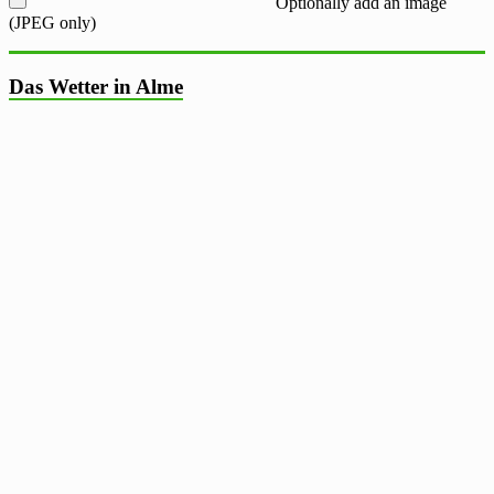
Optionally add an image
(JPEG only)
Das Wetter in Alme