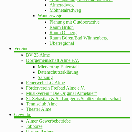
Almeradweg
Möhnetalradweg
Wanderwege
Planung mit Outdooractive
Raum Brilon
Raum Olsberg
Raum Büren/Bad Wünnenberg
Überregional
Vereine
BV 23 Alme
Dorfgemeinschaft Alme e.V.
Mietvertrag Entenstall
Datenschutzerklärung
Satzung
Feuerwehr LG Alme
Förderverein Freibad Alme e.V.
Musikverein “Die Original Almetaler”
St. Sebastian & St. Ludgerus Schützenbruderschaft
Tennisclub Alme
Theater Alme
Gewerbe
Almer Gewerbebetriebe
Jobbörse
Unsere Partner