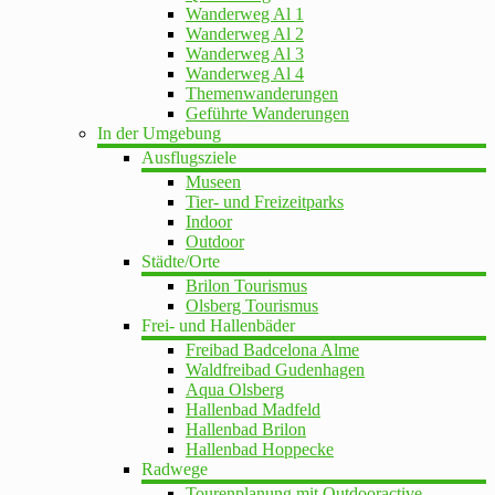
Wanderweg Al 1
Wanderweg Al 2
Wanderweg Al 3
Wanderweg Al 4
Themenwanderungen
Geführte Wanderungen
In der Umgebung
Ausflugsziele
Museen
Tier- und Freizeitparks
Indoor
Outdoor
Städte/Orte
Brilon Tourismus
Olsberg Tourismus
Frei- und Hallenbäder
Freibad Badcelona Alme
Waldfreibad Gudenhagen
Aqua Olsberg
Hallenbad Madfeld
Hallenbad Brilon
Hallenbad Hoppecke
Radwege
Tourenplanung mit Outdooractive