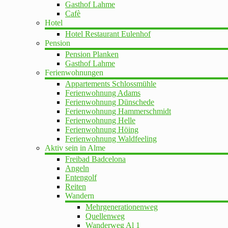
Gasthof Lahme
Cafè
Hotel
Hotel Restaurant Eulenhof
Pension
Pension Planken
Gasthof Lahme
Ferienwohnungen
Appartements Schlossmühle
Ferienwohnung Adams
Ferienwohnung Dünschede
Ferienwohnung Hammerschmidt
Ferienwohnung Helle
Ferienwohnung Höing
Ferienwohnung Waldfeeling
Aktiv sein in Alme
Freibad Badcelona
Angeln
Entengolf
Reiten
Wandern
Mehrgenerationenweg
Quellenweg
Wanderweg Al 1