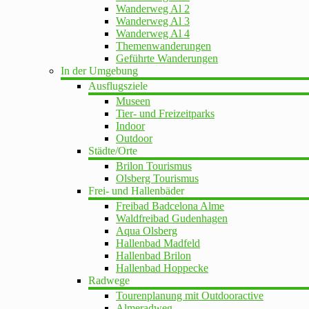
Wanderweg Al 2
Wanderweg Al 3
Wanderweg Al 4
Themenwanderungen
Geführte Wanderungen
In der Umgebung
Ausflugsziele
Museen
Tier- und Freizeitparks
Indoor
Outdoor
Städte/Orte
Brilon Tourismus
Olsberg Tourismus
Frei- und Hallenbäder
Freibad Badcelona Alme
Waldfreibad Gudenhagen
Aqua Olsberg
Hallenbad Madfeld
Hallenbad Brilon
Hallenbad Hoppecke
Radwege
Tourenplanung mit Outdooractive
Almeradweg