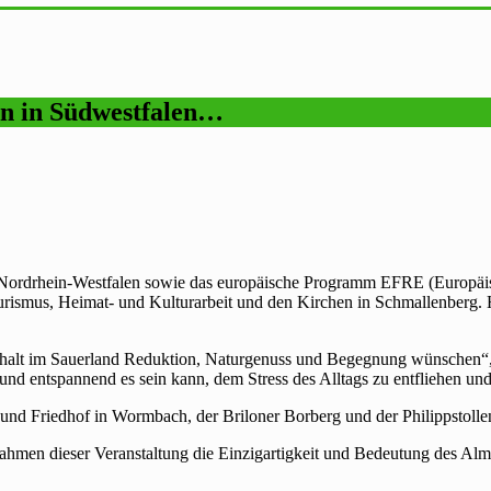
en in Südwestfalen…
 Nordrhein-Westfalen sowie das europäische Programm EFRE (Europäisc
urismus, Heimat- und Kulturarbeit und den Kirchen in Schmallenberg.
fenthalt im Sauerland Reduktion, Naturgenuss und Begegnung wünsche
d entspannend es sein kann, dem Stress des Alltags zu entfliehen und
e und Friedhof in Wormbach, der Briloner Borberg und der Philippstolle
n dieser Veranstaltung die Einzigartigkeit und Bedeutung des Alme