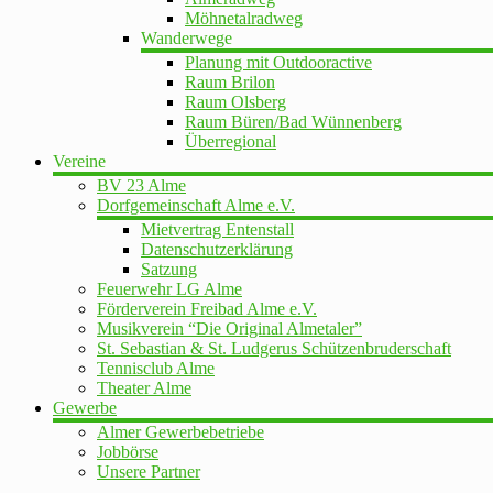
Möhnetalradweg
Wanderwege
Planung mit Outdooractive
Raum Brilon
Raum Olsberg
Raum Büren/Bad Wünnenberg
Überregional
Vereine
BV 23 Alme
Dorfgemeinschaft Alme e.V.
Mietvertrag Entenstall
Datenschutzerklärung
Satzung
Feuerwehr LG Alme
Förderverein Freibad Alme e.V.
Musikverein “Die Original Almetaler”
St. Sebastian & St. Ludgerus Schützenbruderschaft
Tennisclub Alme
Theater Alme
Gewerbe
Almer Gewerbebetriebe
Jobbörse
Unsere Partner