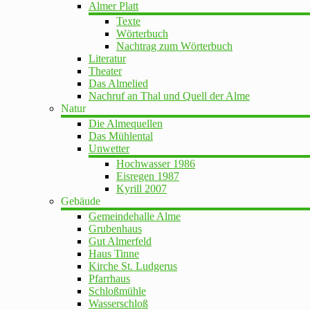
Almer Platt
Texte
Wörterbuch
Nachtrag zum Wörterbuch
Literatur
Theater
Das Almelied
Nachruf an Thal und Quell der Alme
Natur
Die Almequellen
Das Mühlental
Unwetter
Hochwasser 1986
Eisregen 1987
Kyrill 2007
Gebäude
Gemeindehalle Alme
Grubenhaus
Gut Almerfeld
Haus Tinne
Kirche St. Ludgerus
Pfarrhaus
Schloßmühle
Wasserschloß