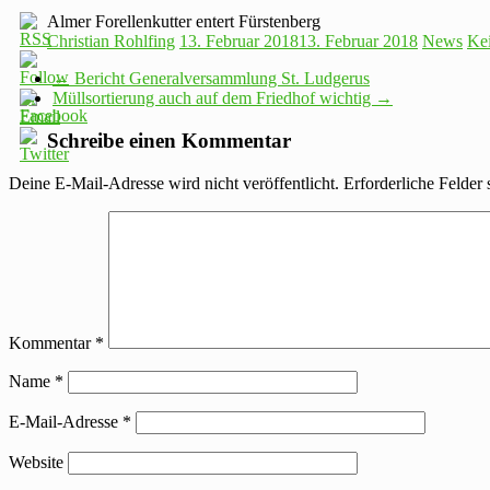
Almer Forellenkutter entert Fürstenberg
Christian Rohlfing
13. Februar 2018
13. Februar 2018
News
Ke
←
Bericht Generalversammlung St. Ludgerus
Müllsortierung auch auf dem Friedhof wichtig
→
Schreibe einen Kommentar
Deine E-Mail-Adresse wird nicht veröffentlicht.
Erforderliche Felder 
Kommentar
*
Name
*
E-Mail-Adresse
*
Website