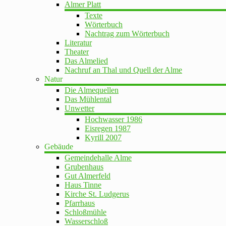
Almer Platt
Texte
Wörterbuch
Nachtrag zum Wörterbuch
Literatur
Theater
Das Almelied
Nachruf an Thal und Quell der Alme
Natur
Die Almequellen
Das Mühlental
Unwetter
Hochwasser 1986
Eisregen 1987
Kyrill 2007
Gebäude
Gemeindehalle Alme
Grubenhaus
Gut Almerfeld
Haus Tinne
Kirche St. Ludgerus
Pfarrhaus
Schloßmühle
Wasserschloß