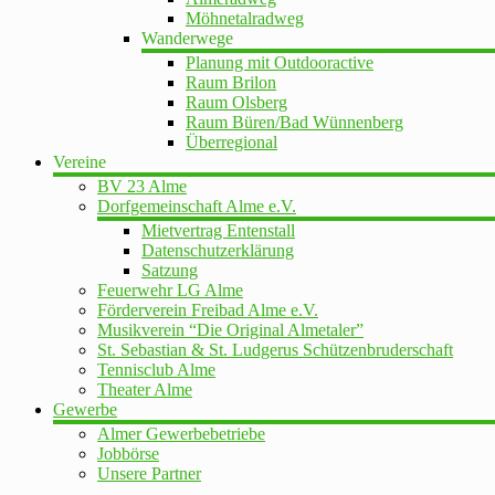
Möhnetalradweg
Wanderwege
Planung mit Outdooractive
Raum Brilon
Raum Olsberg
Raum Büren/Bad Wünnenberg
Überregional
Vereine
BV 23 Alme
Dorfgemeinschaft Alme e.V.
Mietvertrag Entenstall
Datenschutzerklärung
Satzung
Feuerwehr LG Alme
Förderverein Freibad Alme e.V.
Musikverein “Die Original Almetaler”
St. Sebastian & St. Ludgerus Schützenbruderschaft
Tennisclub Alme
Theater Alme
Gewerbe
Almer Gewerbebetriebe
Jobbörse
Unsere Partner