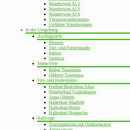
Wanderweg Al 2
Wanderweg Al 3
Wanderweg Al 4
Themenwanderungen
Geführte Wanderungen
In der Umgebung
Ausflugsziele
Museen
Tier- und Freizeitparks
Indoor
Outdoor
Städte/Orte
Brilon Tourismus
Olsberg Tourismus
Frei- und Hallenbäder
Freibad Badcelona Alme
Waldfreibad Gudenhagen
Aqua Olsberg
Hallenbad Madfeld
Hallenbad Brilon
Hallenbad Hoppecke
Radwege
Tourenplanung mit Outdooractive
Almeradweg