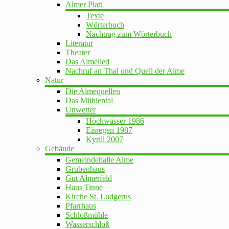
Almer Platt
Texte
Wörterbuch
Nachtrag zum Wörterbuch
Literatur
Theater
Das Almelied
Nachruf an Thal und Quell der Alme
Natur
Die Almequellen
Das Mühlental
Unwetter
Hochwasser 1986
Eisregen 1987
Kyrill 2007
Gebäude
Gemeindehalle Alme
Grubenhaus
Gut Almerfeld
Haus Tinne
Kirche St. Ludgerus
Pfarrhaus
Schloßmühle
Wasserschloß