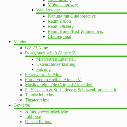
Möhnetalradweg
Wanderwege
Planung mit Outdooractive
Raum Brilon
Raum Olsberg
Raum Büren/Bad Wünnenberg
Überregional
Vereine
BV 23 Alme
Dorfgemeinschaft Alme e.V.
Mietvertrag Entenstall
Datenschutzerklärung
Satzung
Feuerwehr LG Alme
Förderverein Freibad Alme e.V.
Musikverein “Die Original Almetaler”
St. Sebastian & St. Ludgerus Schützenbruderschaft
Tennisclub Alme
Theater Alme
Gewerbe
Almer Gewerbebetriebe
Jobbörse
Unsere Partner