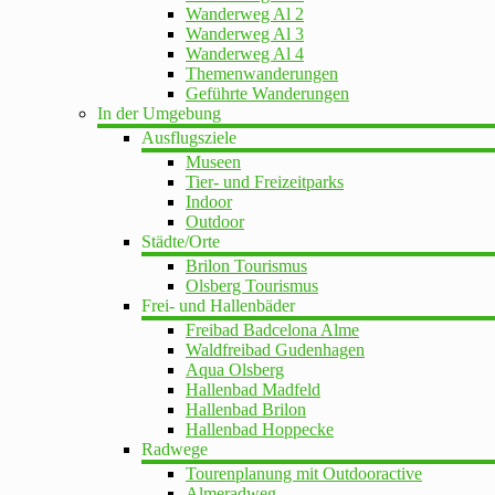
Wanderweg Al 2
Wanderweg Al 3
Wanderweg Al 4
Themenwanderungen
Geführte Wanderungen
In der Umgebung
Ausflugsziele
Museen
Tier- und Freizeitparks
Indoor
Outdoor
Städte/Orte
Brilon Tourismus
Olsberg Tourismus
Frei- und Hallenbäder
Freibad Badcelona Alme
Waldfreibad Gudenhagen
Aqua Olsberg
Hallenbad Madfeld
Hallenbad Brilon
Hallenbad Hoppecke
Radwege
Tourenplanung mit Outdooractive
Almeradweg