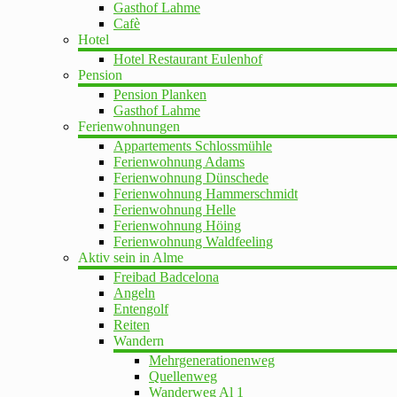
Gasthof Lahme
Cafè
Hotel
Hotel Restaurant Eulenhof
Pension
Pension Planken
Gasthof Lahme
Ferienwohnungen
Appartements Schlossmühle
Ferienwohnung Adams
Ferienwohnung Dünschede
Ferienwohnung Hammerschmidt
Ferienwohnung Helle
Ferienwohnung Höing
Ferienwohnung Waldfeeling
Aktiv sein in Alme
Freibad Badcelona
Angeln
Entengolf
Reiten
Wandern
Mehrgenerationenweg
Quellenweg
Wanderweg Al 1