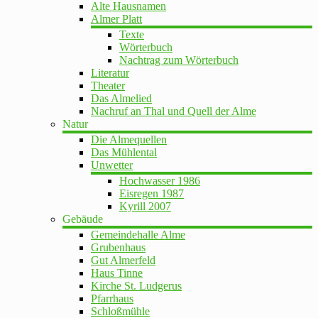
Alte Hausnamen
Almer Platt
Texte
Wörterbuch
Nachtrag zum Wörterbuch
Literatur
Theater
Das Almelied
Nachruf an Thal und Quell der Alme
Natur
Die Almequellen
Das Mühlental
Unwetter
Hochwasser 1986
Eisregen 1987
Kyrill 2007
Gebäude
Gemeindehalle Alme
Grubenhaus
Gut Almerfeld
Haus Tinne
Kirche St. Ludgerus
Pfarrhaus
Schloßmühle