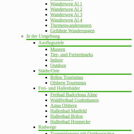
Wanderweg Al 1
Wanderweg Al 2
Wanderweg Al 3
Wanderweg Al 4
Themenwanderungen
Geführte Wanderungen
In der Umgebung
Ausflugsziele
Museen
Tier- und Freizeitparks
Indoor
Outdoor
Städte/Orte
Brilon Tourismus
Olsberg Tourismus
Frei- und Hallenbäder
Freibad Badcelona Alme
Waldfreibad Gudenhagen
Aqua Olsberg
Hallenbad Madfeld
Hallenbad Brilon
Hallenbad Hoppecke
Radwege
Tourenplanung mit Outdooractive