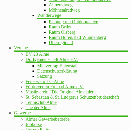
Almeradweg
Möhnetalradweg
Wanderwege
Planung mit Outdooractive
Raum Brilon
Raum Olsberg
Raum Büren/Bad Wünnenberg
Überregional
Vereine
BV 23 Alme
Dorfgemeinschaft Alme e.V.
Mietvertrag Entenstall
Datenschutzerklärung
Satzung
Feuerwehr LG Alme
Förderverein Freibad Alme e.V.
Musikverein “Die Original Almetaler”
St. Sebastian & St. Ludgerus Schützenbruderschaft
Tennisclub Alme
Theater Alme
Gewerbe
Almer Gewerbebetriebe
Jobbörse
Unsere Partner