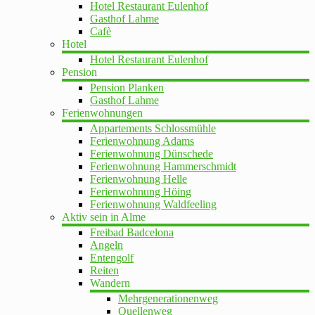
Hotel Restaurant Eulenhof
Gasthof Lahme
Cafè
Hotel
Hotel Restaurant Eulenhof
Pension
Pension Planken
Gasthof Lahme
Ferienwohnungen
Appartements Schlossmühle
Ferienwohnung Adams
Ferienwohnung Dünschede
Ferienwohnung Hammerschmidt
Ferienwohnung Helle
Ferienwohnung Höing
Ferienwohnung Waldfeeling
Aktiv sein in Alme
Freibad Badcelona
Angeln
Entengolf
Reiten
Wandern
Mehrgenerationenweg
Quellenweg