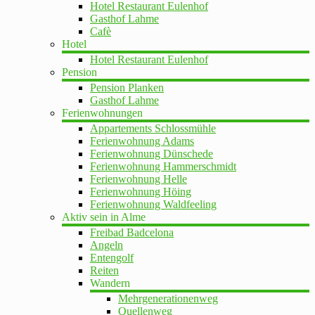
Hotel Restaurant Eulenhof
Gasthof Lahme
Cafè
Hotel
Hotel Restaurant Eulenhof
Pension
Pension Planken
Gasthof Lahme
Ferienwohnungen
Appartements Schlossmühle
Ferienwohnung Adams
Ferienwohnung Dünschede
Ferienwohnung Hammerschmidt
Ferienwohnung Helle
Ferienwohnung Höing
Ferienwohnung Waldfeeling
Aktiv sein in Alme
Freibad Badcelona
Angeln
Entengolf
Reiten
Wandern
Mehrgenerationenweg
Quellenweg