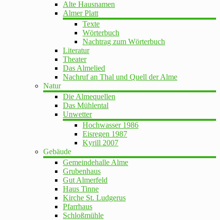
Alte Hausnamen
Almer Platt
Texte
Wörterbuch
Nachtrag zum Wörterbuch
Literatur
Theater
Das Almelied
Nachruf an Thal und Quell der Alme
Natur
Die Almequellen
Das Mühlental
Unwetter
Hochwasser 1986
Eisregen 1987
Kyrill 2007
Gebäude
Gemeindehalle Alme
Grubenhaus
Gut Almerfeld
Haus Tinne
Kirche St. Ludgerus
Pfarrhaus
Schloßmühle