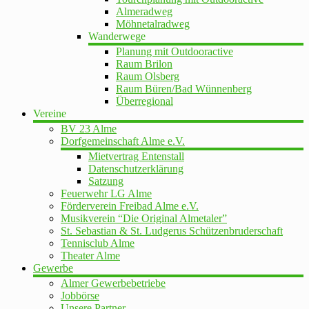
Almeradweg
Möhnetalradweg
Wanderwege
Planung mit Outdooractive
Raum Brilon
Raum Olsberg
Raum Büren/Bad Wünnenberg
Überregional
Vereine
BV 23 Alme
Dorfgemeinschaft Alme e.V.
Mietvertrag Entenstall
Datenschutzerklärung
Satzung
Feuerwehr LG Alme
Förderverein Freibad Alme e.V.
Musikverein “Die Original Almetaler”
St. Sebastian & St. Ludgerus Schützenbruderschaft
Tennisclub Alme
Theater Alme
Gewerbe
Almer Gewerbebetriebe
Jobbörse
Unsere Partner