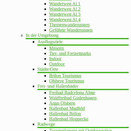
Wanderweg Al 1
Wanderweg Al 2
Wanderweg Al 3
Wanderweg Al 4
Themenwanderungen
Geführte Wanderungen
In der Umgebung
Ausflugsziele
Museen
Tier- und Freizeitparks
Indoor
Outdoor
Städte/Orte
Brilon Tourismus
Olsberg Tourismus
Frei- und Hallenbäder
Freibad Badcelona Alme
Waldfreibad Gudenhagen
Aqua Olsberg
Hallenbad Madfeld
Hallenbad Brilon
Hallenbad Hoppecke
Radwege
Tourenplanung mit Outdooractive