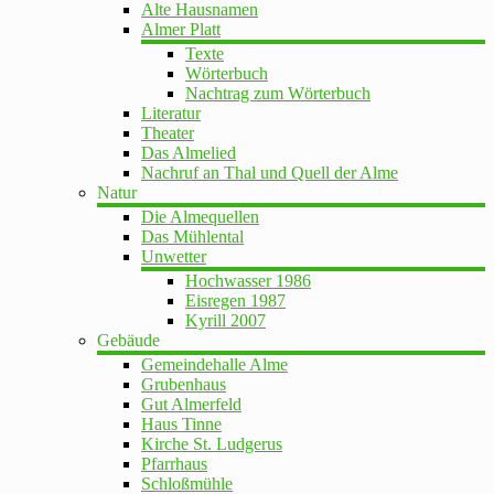
Alte Hausnamen
Almer Platt
Texte
Wörterbuch
Nachtrag zum Wörterbuch
Literatur
Theater
Das Almelied
Nachruf an Thal und Quell der Alme
Natur
Die Almequellen
Das Mühlental
Unwetter
Hochwasser 1986
Eisregen 1987
Kyrill 2007
Gebäude
Gemeindehalle Alme
Grubenhaus
Gut Almerfeld
Haus Tinne
Kirche St. Ludgerus
Pfarrhaus
Schloßmühle