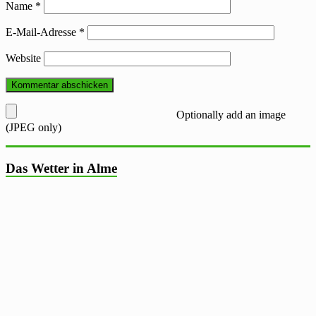
Name
*
E-Mail-Adresse
*
Website
Optionally add an image
(JPEG only)
Das Wetter in Alme