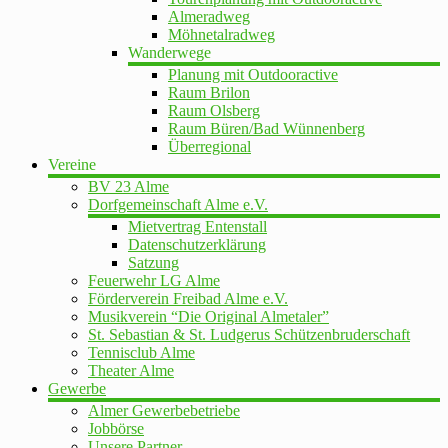
Almeradweg
Möhnetalradweg
Wanderwege
Planung mit Outdooractive
Raum Brilon
Raum Olsberg
Raum Büren/Bad Wünnenberg
Überregional
Vereine
BV 23 Alme
Dorfgemeinschaft Alme e.V.
Mietvertrag Entenstall
Datenschutzerklärung
Satzung
Feuerwehr LG Alme
Förderverein Freibad Alme e.V.
Musikverein “Die Original Almetaler”
St. Sebastian & St. Ludgerus Schützenbruderschaft
Tennisclub Alme
Theater Alme
Gewerbe
Almer Gewerbebetriebe
Jobbörse
Unsere Partner