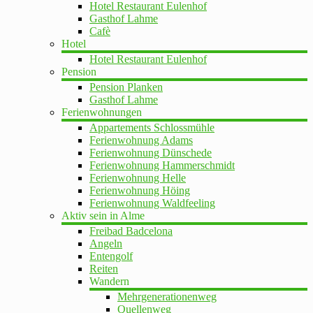
Hotel Restaurant Eulenhof
Gasthof Lahme
Cafè
Hotel
Hotel Restaurant Eulenhof
Pension
Pension Planken
Gasthof Lahme
Ferienwohnungen
Appartements Schlossmühle
Ferienwohnung Adams
Ferienwohnung Dünschede
Ferienwohnung Hammerschmidt
Ferienwohnung Helle
Ferienwohnung Höing
Ferienwohnung Waldfeeling
Aktiv sein in Alme
Freibad Badcelona
Angeln
Entengolf
Reiten
Wandern
Mehrgenerationenweg
Quellenweg