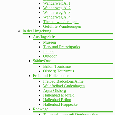
Wanderweg Al 1
Wanderweg Al 2
Wanderweg Al 3
Wanderweg Al 4
Themenwanderungen
Geführte Wanderungen
In der Umgebung
Ausflugsziele
Museen
Tier- und Freizeitparks
Indoor
Outdoor
Städte/Orte
Brilon Tourismus
Olsberg Tourismus
Frei- und Hallenbäder
Freibad Badcelona Alme
Waldfreibad Gudenhagen
Aqua Olsberg
Hallenbad Madfeld
Hallenbad Brilon
Hallenbad Hoppecke
Radwege
Tourenplanung mit Outdooractive