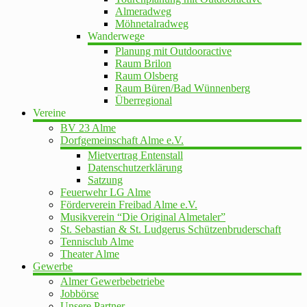
Almeradweg
Möhnetalradweg
Wanderwege
Planung mit Outdooractive
Raum Brilon
Raum Olsberg
Raum Büren/Bad Wünnenberg
Überregional
Vereine
BV 23 Alme
Dorfgemeinschaft Alme e.V.
Mietvertrag Entenstall
Datenschutzerklärung
Satzung
Feuerwehr LG Alme
Förderverein Freibad Alme e.V.
Musikverein “Die Original Almetaler”
St. Sebastian & St. Ludgerus Schützenbruderschaft
Tennisclub Alme
Theater Alme
Gewerbe
Almer Gewerbebetriebe
Jobbörse
Unsere Partner