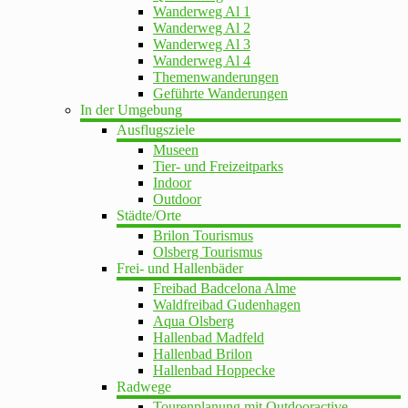
Wanderweg Al 1
Wanderweg Al 2
Wanderweg Al 3
Wanderweg Al 4
Themenwanderungen
Geführte Wanderungen
In der Umgebung
Ausflugsziele
Museen
Tier- und Freizeitparks
Indoor
Outdoor
Städte/Orte
Brilon Tourismus
Olsberg Tourismus
Frei- und Hallenbäder
Freibad Badcelona Alme
Waldfreibad Gudenhagen
Aqua Olsberg
Hallenbad Madfeld
Hallenbad Brilon
Hallenbad Hoppecke
Radwege
Tourenplanung mit Outdooractive