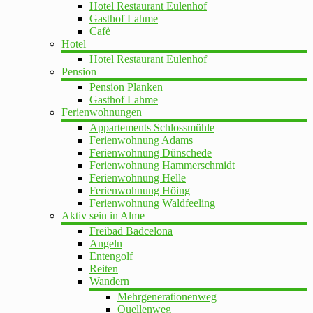
Hotel Restaurant Eulenhof
Gasthof Lahme
Cafè
Hotel
Hotel Restaurant Eulenhof
Pension
Pension Planken
Gasthof Lahme
Ferienwohnungen
Appartements Schlossmühle
Ferienwohnung Adams
Ferienwohnung Dünschede
Ferienwohnung Hammerschmidt
Ferienwohnung Helle
Ferienwohnung Höing
Ferienwohnung Waldfeeling
Aktiv sein in Alme
Freibad Badcelona
Angeln
Entengolf
Reiten
Wandern
Mehrgenerationenweg
Quellenweg