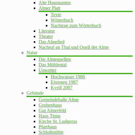
Alte Hausnamen
Almer Platt
Texte
Wörterbuch
Nachtrag zum Wörterbuch
Literatur
Theater
Das Almelied
Nachruf an Thal und Quell der Alme
Natur
Die Almequellen
Das Mühlental
Unwetter
Hochwasser 1986
Eisregen 1987
Kyrill 2007
Gebäude
Gemeindehalle Alme
Grubenhaus
Gut Almerfeld
Haus Tinne
Kirche St. Ludgerus
Pfarrhaus
Schloßmühle