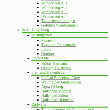
Wanderweg Al 1
Wanderweg Al 2
Wanderweg Al 3
Wanderweg Al 4
Themenwanderungen
Geführte Wanderungen
In der Umgebung
Ausflugsziele
Museen
Tier- und Freizeitparks
Indoor
Outdoor
Städte/Orte
Brilon Tourismus
Olsberg Tourismus
Frei- und Hallenbäder
Freibad Badcelona Alme
Waldfreibad Gudenhagen
Aqua Olsberg
Hallenbad Madfeld
Hallenbad Brilon
Hallenbad Hoppecke
Radwege
Tourenplanung mit Outdooractive