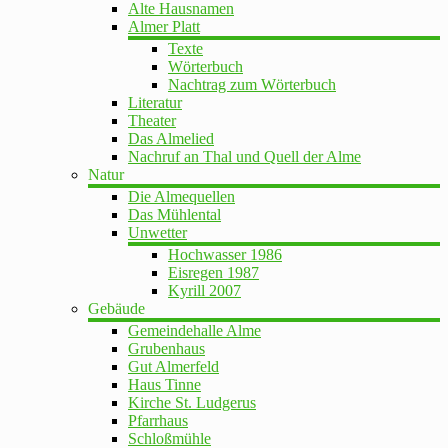
Alte Hausnamen
Almer Platt
Texte
Wörterbuch
Nachtrag zum Wörterbuch
Literatur
Theater
Das Almelied
Nachruf an Thal und Quell der Alme
Natur
Die Almequellen
Das Mühlental
Unwetter
Hochwasser 1986
Eisregen 1987
Kyrill 2007
Gebäude
Gemeindehalle Alme
Grubenhaus
Gut Almerfeld
Haus Tinne
Kirche St. Ludgerus
Pfarrhaus
Schloßmühle