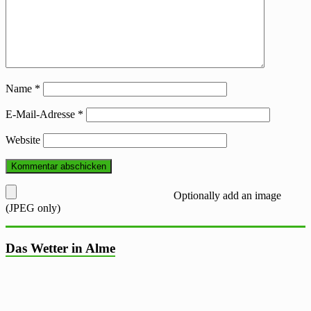
Name
*
E-Mail-Adresse
*
Website
Optionally add an image
(JPEG only)
Das Wetter in Alme