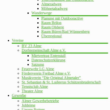
Almeradweg
Möhnetalradweg
Wanderwege
Planung mit Outdooractive
Raum Brilon
Raum Olsberg
Raum Büren/Bad Wünnenberg
Überregional
Vereine
BV 23 Alme
Dorfgemeinschaft Alme e.V.
Mietvertrag Entenstall
Datenschutzerklärung
Satzung
Feuerwehr LG Alme
Förderverein Freibad Alme e.V.
Musikverein “Die Original Almetaler”
St. Sebastian & St. Ludgerus Schützenbruderschaft
Tennisclub Alme
Theater Alme
Gewerbe
Almer Gewerbebetriebe
Jobbörse
Unsere Partner