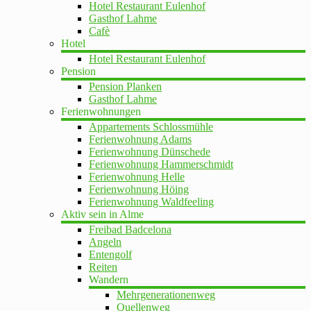
Hotel Restaurant Eulenhof
Gasthof Lahme
Cafè
Hotel
Hotel Restaurant Eulenhof
Pension
Pension Planken
Gasthof Lahme
Ferienwohnungen
Appartements Schlossmühle
Ferienwohnung Adams
Ferienwohnung Dünschede
Ferienwohnung Hammerschmidt
Ferienwohnung Helle
Ferienwohnung Höing
Ferienwohnung Waldfeeling
Aktiv sein in Alme
Freibad Badcelona
Angeln
Entengolf
Reiten
Wandern
Mehrgenerationenweg
Quellenweg