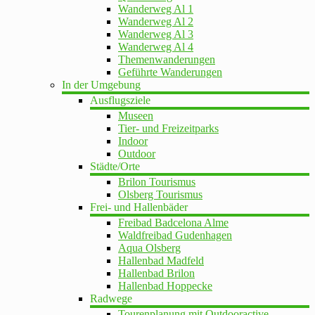
Wanderweg Al 1
Wanderweg Al 2
Wanderweg Al 3
Wanderweg Al 4
Themenwanderungen
Geführte Wanderungen
In der Umgebung
Ausflugsziele
Museen
Tier- und Freizeitparks
Indoor
Outdoor
Städte/Orte
Brilon Tourismus
Olsberg Tourismus
Frei- und Hallenbäder
Freibad Badcelona Alme
Waldfreibad Gudenhagen
Aqua Olsberg
Hallenbad Madfeld
Hallenbad Brilon
Hallenbad Hoppecke
Radwege
Tourenplanung mit Outdooractive