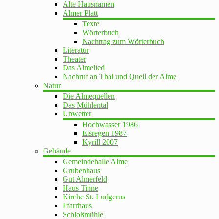
Alte Hausnamen
Almer Platt
Texte
Wörterbuch
Nachtrag zum Wörterbuch
Literatur
Theater
Das Almelied
Nachruf an Thal und Quell der Alme
Natur
Die Almequellen
Das Mühlental
Unwetter
Hochwasser 1986
Eisregen 1987
Kyrill 2007
Gebäude
Gemeindehalle Alme
Grubenhaus
Gut Almerfeld
Haus Tinne
Kirche St. Ludgerus
Pfarrhaus
Schloßmühle