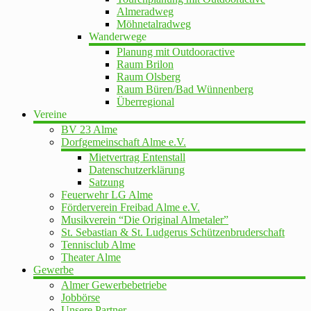
Almeradweg
Möhnetalradweg
Wanderwege
Planung mit Outdooractive
Raum Brilon
Raum Olsberg
Raum Büren/Bad Wünnenberg
Überregional
Vereine
BV 23 Alme
Dorfgemeinschaft Alme e.V.
Mietvertrag Entenstall
Datenschutzerklärung
Satzung
Feuerwehr LG Alme
Förderverein Freibad Alme e.V.
Musikverein “Die Original Almetaler”
St. Sebastian & St. Ludgerus Schützenbruderschaft
Tennisclub Alme
Theater Alme
Gewerbe
Almer Gewerbebetriebe
Jobbörse
Unsere Partner