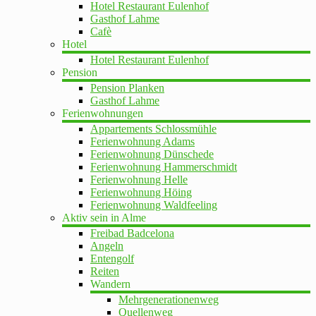
Hotel Restaurant Eulenhof
Gasthof Lahme
Cafè
Hotel
Hotel Restaurant Eulenhof
Pension
Pension Planken
Gasthof Lahme
Ferienwohnungen
Appartements Schlossmühle
Ferienwohnung Adams
Ferienwohnung Dünschede
Ferienwohnung Hammerschmidt
Ferienwohnung Helle
Ferienwohnung Höing
Ferienwohnung Waldfeeling
Aktiv sein in Alme
Freibad Badcelona
Angeln
Entengolf
Reiten
Wandern
Mehrgenerationenweg
Quellenweg