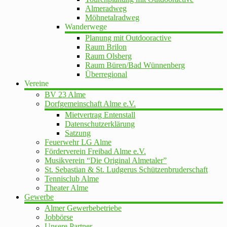
Almeradweg
Möhnetalradweg
Wanderwege
Planung mit Outdooractive
Raum Brilon
Raum Olsberg
Raum Büren/Bad Wünnenberg
Überregional
Vereine
BV 23 Alme
Dorfgemeinschaft Alme e.V.
Mietvertrag Entenstall
Datenschutzerklärung
Satzung
Feuerwehr LG Alme
Förderverein Freibad Alme e.V.
Musikverein “Die Original Almetaler”
St. Sebastian & St. Ludgerus Schützenbruderschaft
Tennisclub Alme
Theater Alme
Gewerbe
Almer Gewerbebetriebe
Jobbörse
Unsere Partner