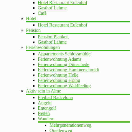
Hotel Restaurant Eulenhof
Gasthof Lahme
Cafè
Hotel
Hotel Restaurant Eulenhof
Pension
Pension Planken
Gasthof Lahme
Ferienwohnungen
Appartements Schlossmühle
Ferienwohnung Adams
Ferienwohnung Dünschede
Ferienwohnung Hammerschmidt
Ferienwohnung Helle
Ferienwohnung Höing
Ferienwohnung Waldfeeling
Aktiv sein in Alme
Freibad Badcelona
Angeln
Entengolf
Reiten
Wandern
Mehrgenerationenweg
Quellenweg