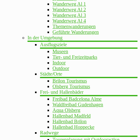
Wanderweg Al 1
Wanderweg Al 2
Wanderweg Al 3
Wanderweg Al 4
Themenwanderungen
Geführte Wanderungen
In der Umgebung
Ausflugsziele
Museen
Tier- und Freizeitparks
Indoor
Outdoor
Städte/Orte
Brilon Tourismus
Olsberg Tourismus
Frei- und Hallenbäder
Freibad Badcelona Alme
Waldfreibad Gudenhagen
Aqua Olsberg
Hallenbad Madfeld
Hallenbad Brilon
Hallenbad Hoppecke
Radwege
Tourenplanung mit Outdooractive