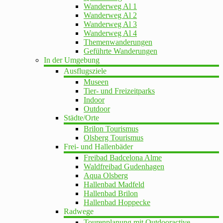
Wanderweg Al 1
Wanderweg Al 2
Wanderweg Al 3
Wanderweg Al 4
Themenwanderungen
Geführte Wanderungen
In der Umgebung
Ausflugsziele
Museen
Tier- und Freizeitparks
Indoor
Outdoor
Städte/Orte
Brilon Tourismus
Olsberg Tourismus
Frei- und Hallenbäder
Freibad Badcelona Alme
Waldfreibad Gudenhagen
Aqua Olsberg
Hallenbad Madfeld
Hallenbad Brilon
Hallenbad Hoppecke
Radwege
Tourenplanung mit Outdooractive