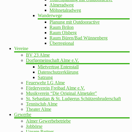
Almeradweg
Möhnetalradweg
Wanderwege
Planung mit Outdooractive
Raum Brilon
Raum Olsberg
Raum Büren/Bad Wünnenberg
Überregional
Vereine
BV 23 Alme
Dorfgemeinschaft Alme e.V.
Mietvertrag Entenstall
Datenschutzerklärung
Satzung
Feuerwehr LG Alme
Förderverein Freibad Alme e.V.
Musikverein “Die Original Almetaler”
St. Sebastian & St. Ludgerus Schützenbruderschaft
Tennisclub Alme
Theater Alme
Gewerbe
Almer Gewerbebetriebe
Jobbörse
Unsere Partner