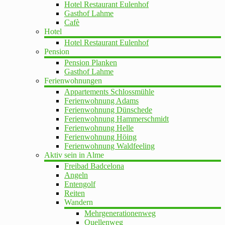
Hotel Restaurant Eulenhof
Gasthof Lahme
Cafè
Hotel
Hotel Restaurant Eulenhof
Pension
Pension Planken
Gasthof Lahme
Ferienwohnungen
Appartements Schlossmühle
Ferienwohnung Adams
Ferienwohnung Dünschede
Ferienwohnung Hammerschmidt
Ferienwohnung Helle
Ferienwohnung Höing
Ferienwohnung Waldfeeling
Aktiv sein in Alme
Freibad Badcelona
Angeln
Entengolf
Reiten
Wandern
Mehrgenerationenweg
Quellenweg