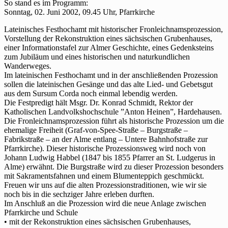
So stand es im Programm:
Sonntag,
02. Juni 2002
, 09.45 Uhr, Pfarrkirche
Lateinisches Festhochamt mit historischer Fronleichnamsprozession,
Vorstellung der Rekonstruktion eines sächsischen Grubenhauses,
einer Informationstafel zur Almer Geschichte, eines Gedenksteins
zum Jubiläum
und eines historischen und naturkundlichen
Wanderweges.
Im lateinischen Festhochamt und in der anschließenden Prozession
sollen die lateinischen Gesänge und das alte Lied- und Gebetsgut
aus dem Sursum Corda noch einmal lebendig werden.
Die Festpredigt hält Msgr. Dr. Konrad Schmidt, Rektor der
Katholischen Landvolkshochschule ”Anton Heinen”, Hardehausen.
Die Fronleichnamsprozession führt als historische Prozession um die
ehemalige Freiheit (Graf-von-Spee-Straße – Burgstraße –
Fabrikstraße – an der Alme entlang – Untere Bahnhofstraße zur
Pfarrkirche). Dieser historische Prozessionsweg wird noch von
Johann Ludwig Habbel (1847 bis 1855 Pfarrer an St. Ludgerus in
Alme) erwähnt. Die Burgstraße wird zu dieser Prozession besonders
mit Sakramentsfahnen und einem Blumenteppich geschmückt.
Freuen wir uns auf die alten Prozessionstraditionen, wie wir sie
noch bis in die sechziger Jahre erleben durften.
Im Anschluß an die Prozession wird die neue Anlage zwischen
Pfarrkirche und Schule
• mit der Rekonstruktion eines sächsischen Grubenhauses,