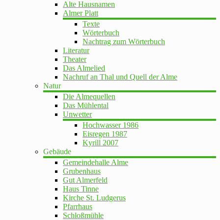
Alte Hausnamen
Almer Platt
Texte
Wörterbuch
Nachtrag zum Wörterbuch
Literatur
Theater
Das Almelied
Nachruf an Thal und Quell der Alme
Natur
Die Almequellen
Das Mühlental
Unwetter
Hochwasser 1986
Eisregen 1987
Kyrill 2007
Gebäude
Gemeindehalle Alme
Grubenhaus
Gut Almerfeld
Haus Tinne
Kirche St. Ludgerus
Pfarrhaus
Schloßmühle