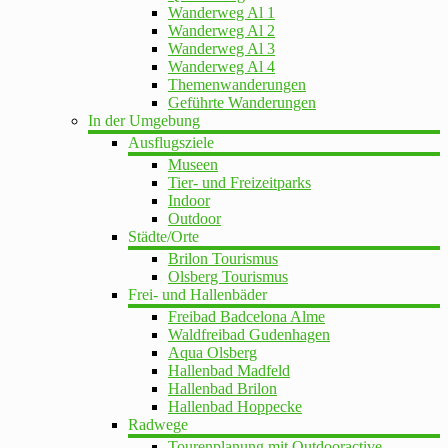
Wanderweg Al 1
Wanderweg Al 2
Wanderweg Al 3
Wanderweg Al 4
Themenwanderungen
Geführte Wanderungen
In der Umgebung
Ausflugsziele
Museen
Tier- und Freizeitparks
Indoor
Outdoor
Städte/Orte
Brilon Tourismus
Olsberg Tourismus
Frei- und Hallenbäder
Freibad Badcelona Alme
Waldfreibad Gudenhagen
Aqua Olsberg
Hallenbad Madfeld
Hallenbad Brilon
Hallenbad Hoppecke
Radwege
Tourenplanung mit Outdooractive