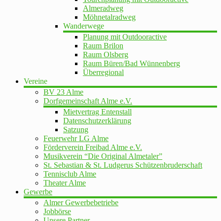
Almeradweg
Möhnetalradweg
Wanderwege
Planung mit Outdooractive
Raum Brilon
Raum Olsberg
Raum Büren/Bad Wünnenberg
Überregional
Vereine
BV 23 Alme
Dorfgemeinschaft Alme e.V.
Mietvertrag Entenstall
Datenschutzerklärung
Satzung
Feuerwehr LG Alme
Förderverein Freibad Alme e.V.
Musikverein “Die Original Almetaler”
St. Sebastian & St. Ludgerus Schützenbruderschaft
Tennisclub Alme
Theater Alme
Gewerbe
Almer Gewerbebetriebe
Jobbörse
Unsere Partner