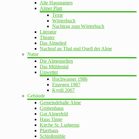
Alte Hausnamen
Almer Platt
Texte
Wörterbuch
Nachtrag zum Wörterbuch
Literatur
Theater
Das Almelied
Nachruf an Thal und Quell der Alme
Natur
Die Almequellen
Das Mühlental
Unwetter
Hochwasser 1986
Eisregen 1987
Kyrill 2007
Gebäude
Gemeindehalle Alme
Grubenhaus
Gut Almerfeld
Haus Tinne
Kirche St. Ludgerus
Pfarrhaus
Schloßmühle