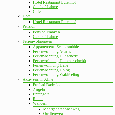
Hotel Restaurant Eulenhof
Gasthof Lahme
Cafè
Hotel
Hotel Restaurant Eulenhof
Pension
Pension Planken
Gasthof Lahme
Ferienwohnungen
Appartements Schlossmühle
Ferienwohnung Adams
Ferienwohnung Dünschede
Ferienwohnung Hammerschmidt
Ferienwohnung Helle
Ferienwohnung Höing
Ferienwohnung Waldfeeling
Aktiv sein in Alme
Freibad Badcelona
Angeln
Entengolf
Reiten
Wandern
Mehrgenerationenweg
Quellenweg