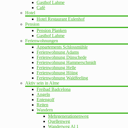
Gasthof Lahme
Cafè
Hotel
Hotel Restaurant Eulenhof
Pension
Pension Planken
Gasthof Lahme
Ferienwohnungen
Appartements Schlossmühle
Ferienwohnung Adams
Ferienwohnung Dünschede
Ferienwohnung Hammerschmidt
Ferienwohnung Helle
Ferienwohnung Höing
Ferienwohnung Waldfeeling
Aktiv sein in Alme
Freibad Badcelona
Angeln
Entengolf
Reiten
Wandern
Mehrgenerationenweg
Quellenweg
Wanderweg Al 1