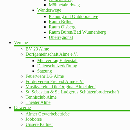
Möhnetalradweg
Wanderwege
Planung mit Outdooractive
Raum Brilon
Raum Olsberg
Raum Büren/Bad Wünnenberg
Überregional
Vereine
BV 23 Alme
Dorfgemeinschaft Alme e.V.
Mietvertrag Entenstall
Datenschutzerklärung
Satzung
Feuerwehr LG Alme
Förderverein Freibad Alme e.V.
Musikverein “Die Original Almetaler”
St. Sebastian & St. Ludgerus Schützenbruderschaft
Tennisclub Alme
Theater Alme
Gewerbe
Almer Gewerbebetriebe
Jobbörse
Unsere Partner