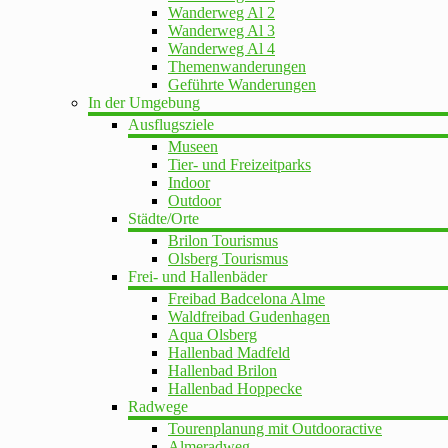
Wanderweg Al 2
Wanderweg Al 3
Wanderweg Al 4
Themenwanderungen
Geführte Wanderungen
In der Umgebung
Ausflugsziele
Museen
Tier- und Freizeitparks
Indoor
Outdoor
Städte/Orte
Brilon Tourismus
Olsberg Tourismus
Frei- und Hallenbäder
Freibad Badcelona Alme
Waldfreibad Gudenhagen
Aqua Olsberg
Hallenbad Madfeld
Hallenbad Brilon
Hallenbad Hoppecke
Radwege
Tourenplanung mit Outdooractive
Almeradweg