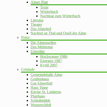
Almer Platt
Texte
Wörterbuch
Nachtrag zum Wörterbuch
Literatur
Theater
Das Almelied
Nachruf an Thal und Quell der Alme
Natur
Die Almequellen
Das Mühlental
Unwetter
Hochwasser 1986
Eisregen 1987
Kyrill 2007
Gebäude
Gemeindehalle Alme
Grubenhaus
Gut Almerfeld
Haus Tinne
Kirche St. Ludgerus
Pfarrhaus
Schloßmühle
Wasserschloß