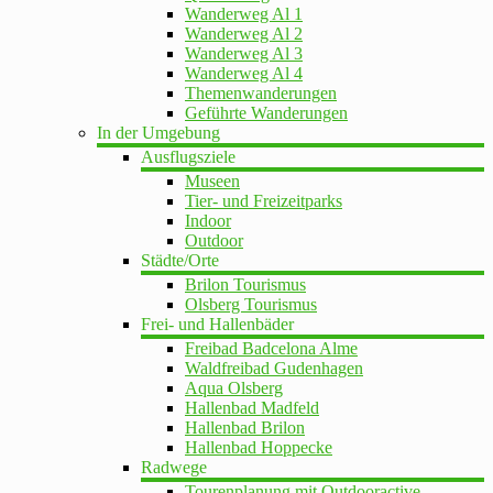
Wanderweg Al 1
Wanderweg Al 2
Wanderweg Al 3
Wanderweg Al 4
Themenwanderungen
Geführte Wanderungen
In der Umgebung
Ausflugsziele
Museen
Tier- und Freizeitparks
Indoor
Outdoor
Städte/Orte
Brilon Tourismus
Olsberg Tourismus
Frei- und Hallenbäder
Freibad Badcelona Alme
Waldfreibad Gudenhagen
Aqua Olsberg
Hallenbad Madfeld
Hallenbad Brilon
Hallenbad Hoppecke
Radwege
Tourenplanung mit Outdooractive