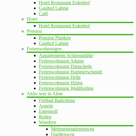
Hotel Restaurant Eulenhof
Gasthof Lahme
Cafè
Hotel
Hotel Restaurant Eulenhof
Pension
Pension Planken
Gasthof Lahme
Ferienwohnungen
Appartements Schlossmühle
Ferienwohnung Adams
Ferienwohnung Dünschede
Ferienwohnung Hammerschmidt
Ferienwohnung Helle
Ferienwohnung Höing
Ferienwohnung Waldfeeling
Aktiv sein in Alme
Freibad Badcelona
Angeln
Entengolf
Reiten
Wandern
Mehrgenerationenweg
Quellenweg