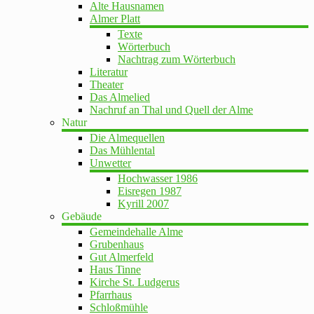
Alte Hausnamen
Almer Platt
Texte
Wörterbuch
Nachtrag zum Wörterbuch
Literatur
Theater
Das Almelied
Nachruf an Thal und Quell der Alme
Natur
Die Almequellen
Das Mühlental
Unwetter
Hochwasser 1986
Eisregen 1987
Kyrill 2007
Gebäude
Gemeindehalle Alme
Grubenhaus
Gut Almerfeld
Haus Tinne
Kirche St. Ludgerus
Pfarrhaus
Schloßmühle