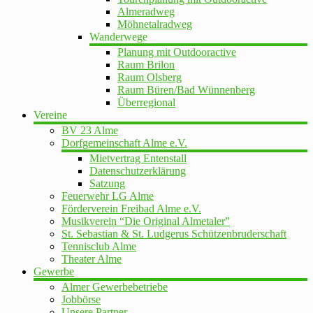
Almeradweg
Möhnetalradweg
Wanderwege
Planung mit Outdooractive
Raum Brilon
Raum Olsberg
Raum Büren/Bad Wünnenberg
Überregional
Vereine
BV 23 Alme
Dorfgemeinschaft Alme e.V.
Mietvertrag Entenstall
Datenschutzerklärung
Satzung
Feuerwehr LG Alme
Förderverein Freibad Alme e.V.
Musikverein “Die Original Almetaler”
St. Sebastian & St. Ludgerus Schützenbruderschaft
Tennisclub Alme
Theater Alme
Gewerbe
Almer Gewerbebetriebe
Jobbörse
Unsere Partner