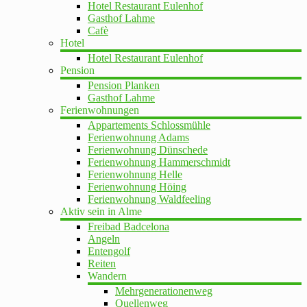
Hotel Restaurant Eulenhof
Gasthof Lahme
Cafè
Hotel
Hotel Restaurant Eulenhof
Pension
Pension Planken
Gasthof Lahme
Ferienwohnungen
Appartements Schlossmühle
Ferienwohnung Adams
Ferienwohnung Dünschede
Ferienwohnung Hammerschmidt
Ferienwohnung Helle
Ferienwohnung Höing
Ferienwohnung Waldfeeling
Aktiv sein in Alme
Freibad Badcelona
Angeln
Entengolf
Reiten
Wandern
Mehrgenerationenweg
Quellenweg