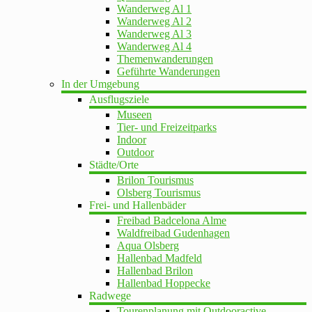
Wanderweg Al 1
Wanderweg Al 2
Wanderweg Al 3
Wanderweg Al 4
Themenwanderungen
Geführte Wanderungen
In der Umgebung
Ausflugsziele
Museen
Tier- und Freizeitparks
Indoor
Outdoor
Städte/Orte
Brilon Tourismus
Olsberg Tourismus
Frei- und Hallenbäder
Freibad Badcelona Alme
Waldfreibad Gudenhagen
Aqua Olsberg
Hallenbad Madfeld
Hallenbad Brilon
Hallenbad Hoppecke
Radwege
Tourenplanung mit Outdooractive