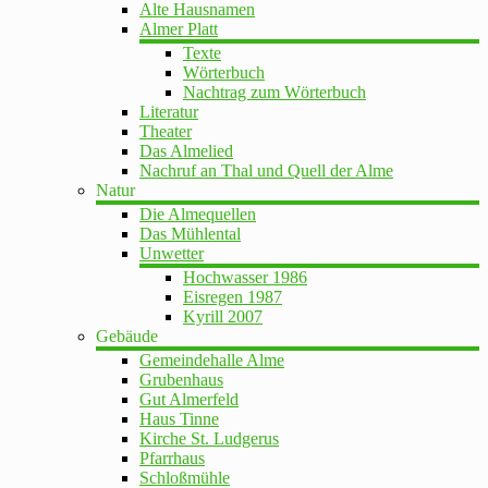
Alte Hausnamen
Almer Platt
Texte
Wörterbuch
Nachtrag zum Wörterbuch
Literatur
Theater
Das Almelied
Nachruf an Thal und Quell der Alme
Natur
Die Almequellen
Das Mühlental
Unwetter
Hochwasser 1986
Eisregen 1987
Kyrill 2007
Gebäude
Gemeindehalle Alme
Grubenhaus
Gut Almerfeld
Haus Tinne
Kirche St. Ludgerus
Pfarrhaus
Schloßmühle