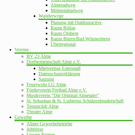
Almeradweg
Möhnetalradweg
Wanderwege
Planung mit Outdooractive
Raum Brilon
Raum Olsberg
Raum Büren/Bad Wünnenberg
Überregional
Vereine
BV 23 Alme
Dorfgemeinschaft Alme e.V.
Mietvertrag Entenstall
Datenschutzerklärung
Satzung
Feuerwehr LG Alme
Förderverein Freibad Alme e.V.
Musikverein “Die Original Almetaler”
St. Sebastian & St. Ludgerus Schützenbruderschaft
Tennisclub Alme
Theater Alme
Gewerbe
Almer Gewerbebetriebe
Jobbörse
Unsere Partner