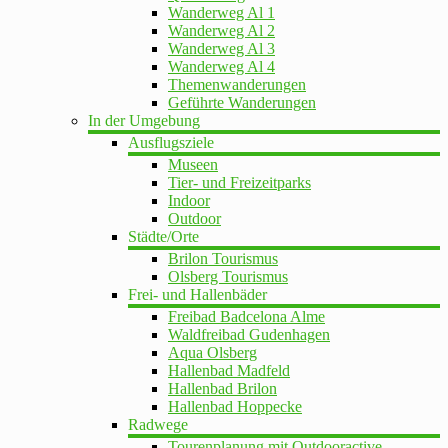
Wanderweg Al 1
Wanderweg Al 2
Wanderweg Al 3
Wanderweg Al 4
Themenwanderungen
Geführte Wanderungen
In der Umgebung
Ausflugsziele
Museen
Tier- und Freizeitparks
Indoor
Outdoor
Städte/Orte
Brilon Tourismus
Olsberg Tourismus
Frei- und Hallenbäder
Freibad Badcelona Alme
Waldfreibad Gudenhagen
Aqua Olsberg
Hallenbad Madfeld
Hallenbad Brilon
Hallenbad Hoppecke
Radwege
Tourenplanung mit Outdooractive