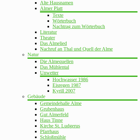
Alte Hausnamen
Almer Platt
Texte
Wörterbuch
Nachtrag zum Wörterbuch
Literatur
Theater
Das Almelied
Nachruf an Thal und Quell der Alme
Natur
Die Almequellen
Das Mühlental
Unwetter
Hochwasser 1986
Eisregen 1987
Kyrill 2007
Gebäude
Gemeindehalle Alme
Grubenhaus
Gut Almerfeld
Haus Tinne
Kirche St. Ludgerus
Pfarrhaus
Schloßmühle