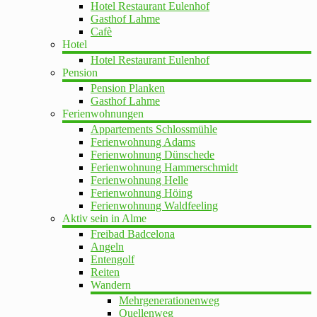
Hotel Restaurant Eulenhof
Gasthof Lahme
Cafè
Hotel
Hotel Restaurant Eulenhof
Pension
Pension Planken
Gasthof Lahme
Ferienwohnungen
Appartements Schlossmühle
Ferienwohnung Adams
Ferienwohnung Dünschede
Ferienwohnung Hammerschmidt
Ferienwohnung Helle
Ferienwohnung Höing
Ferienwohnung Waldfeeling
Aktiv sein in Alme
Freibad Badcelona
Angeln
Entengolf
Reiten
Wandern
Mehrgenerationenweg
Quellenweg