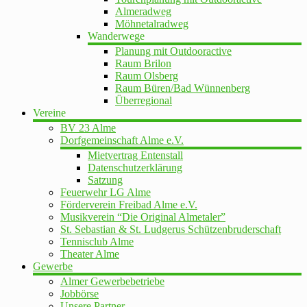
Almeradweg
Möhnetalradweg
Wanderwege
Planung mit Outdooractive
Raum Brilon
Raum Olsberg
Raum Büren/Bad Wünnenberg
Überregional
Vereine
BV 23 Alme
Dorfgemeinschaft Alme e.V.
Mietvertrag Entenstall
Datenschutzerklärung
Satzung
Feuerwehr LG Alme
Förderverein Freibad Alme e.V.
Musikverein “Die Original Almetaler”
St. Sebastian & St. Ludgerus Schützenbruderschaft
Tennisclub Alme
Theater Alme
Gewerbe
Almer Gewerbebetriebe
Jobbörse
Unsere Partner