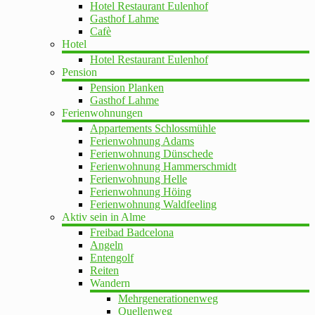
Hotel Restaurant Eulenhof
Gasthof Lahme
Cafè
Hotel
Hotel Restaurant Eulenhof
Pension
Pension Planken
Gasthof Lahme
Ferienwohnungen
Appartements Schlossmühle
Ferienwohnung Adams
Ferienwohnung Dünschede
Ferienwohnung Hammerschmidt
Ferienwohnung Helle
Ferienwohnung Höing
Ferienwohnung Waldfeeling
Aktiv sein in Alme
Freibad Badcelona
Angeln
Entengolf
Reiten
Wandern
Mehrgenerationenweg
Quellenweg