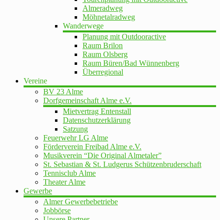
Almeradweg
Möhnetalradweg
Wanderwege
Planung mit Outdooractive
Raum Brilon
Raum Olsberg
Raum Büren/Bad Wünnenberg
Überregional
Vereine
BV 23 Alme
Dorfgemeinschaft Alme e.V.
Mietvertrag Entenstall
Datenschutzerklärung
Satzung
Feuerwehr LG Alme
Förderverein Freibad Alme e.V.
Musikverein “Die Original Almetaler”
St. Sebastian & St. Ludgerus Schützenbruderschaft
Tennisclub Alme
Theater Alme
Gewerbe
Almer Gewerbebetriebe
Jobbörse
Unsere Partner