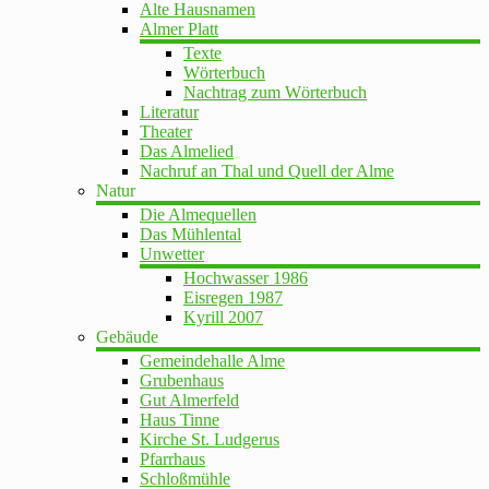
Alte Hausnamen
Almer Platt
Texte
Wörterbuch
Nachtrag zum Wörterbuch
Literatur
Theater
Das Almelied
Nachruf an Thal und Quell der Alme
Natur
Die Almequellen
Das Mühlental
Unwetter
Hochwasser 1986
Eisregen 1987
Kyrill 2007
Gebäude
Gemeindehalle Alme
Grubenhaus
Gut Almerfeld
Haus Tinne
Kirche St. Ludgerus
Pfarrhaus
Schloßmühle