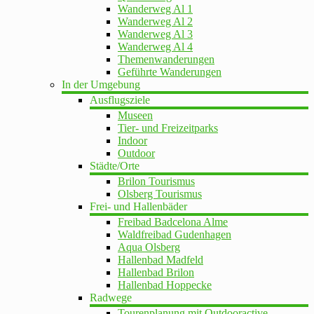
Wanderweg Al 1
Wanderweg Al 2
Wanderweg Al 3
Wanderweg Al 4
Themenwanderungen
Geführte Wanderungen
In der Umgebung
Ausflugsziele
Museen
Tier- und Freizeitparks
Indoor
Outdoor
Städte/Orte
Brilon Tourismus
Olsberg Tourismus
Frei- und Hallenbäder
Freibad Badcelona Alme
Waldfreibad Gudenhagen
Aqua Olsberg
Hallenbad Madfeld
Hallenbad Brilon
Hallenbad Hoppecke
Radwege
Tourenplanung mit Outdooractive