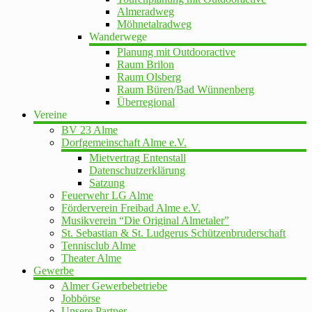
Almeradweg
Möhnetalradweg
Wanderwege
Planung mit Outdooractive
Raum Brilon
Raum Olsberg
Raum Büren/Bad Wünnenberg
Überregional
Vereine
BV 23 Alme
Dorfgemeinschaft Alme e.V.
Mietvertrag Entenstall
Datenschutzerklärung
Satzung
Feuerwehr LG Alme
Förderverein Freibad Alme e.V.
Musikverein “Die Original Almetaler”
St. Sebastian & St. Ludgerus Schützenbruderschaft
Tennisclub Alme
Theater Alme
Gewerbe
Almer Gewerbebetriebe
Jobbörse
Unsere Partner