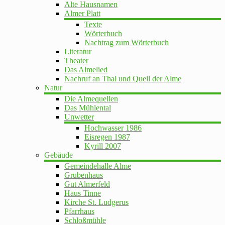
Alte Hausnamen
Almer Platt
Texte
Wörterbuch
Nachtrag zum Wörterbuch
Literatur
Theater
Das Almelied
Nachruf an Thal und Quell der Alme
Natur
Die Almequellen
Das Mühlental
Unwetter
Hochwasser 1986
Eisregen 1987
Kyrill 2007
Gebäude
Gemeindehalle Alme
Grubenhaus
Gut Almerfeld
Haus Tinne
Kirche St. Ludgerus
Pfarrhaus
Schloßmühle