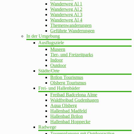
Wanderweg Al 1
Wanderweg Al 2
Wanderweg Al 3
Wanderweg Al 4
Themenwanderungen
Geführte Wanderungen
In der Umgebung
Ausflugsziele
Museen
Tier- und Freizeitparks
Indoor
Outdoor
Städte/Orte
Brilon Tourismus
Olsberg Tourismus
Frei- und Hallenbäder
Freibad Badcelona Alme
Waldfreibad Gudenhagen
Aqua Olsberg
Hallenbad Madfeld
Hallenbad Brilon
Hallenbad Hoppecke
Radwege
Tourenplanung mit Outdooractive