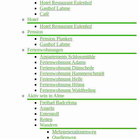
Hotel Restaurant Eulenhof
Gasthof Lahme
Cafè
Hotel
Hotel Restaurant Eulenhof
Pension
Pension Planken
Gasthof Lahme
Ferienwohnungen
Appartements Schlossmühle
Ferienwohnung Adams
Ferienwohnung Dünschede
Ferienwohnung Hammerschmidt
Ferienwohnung Helle
Ferienwohnung Höing
Ferienwohnung Waldfeeling
Aktiv sein in Alme
Freibad Badcelona
Angeln
Entengolf
Reiten
Wandern
Mehrgenerationenweg
Quellenweg