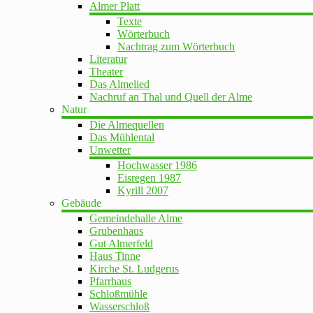
Almer Platt
Texte
Wörterbuch
Nachtrag zum Wörterbuch
Literatur
Theater
Das Almelied
Nachruf an Thal und Quell der Alme
Natur
Die Almequellen
Das Mühlental
Unwetter
Hochwasser 1986
Eisregen 1987
Kyrill 2007
Gebäude
Gemeindehalle Alme
Grubenhaus
Gut Almerfeld
Haus Tinne
Kirche St. Ludgerus
Pfarrhaus
Schloßmühle
Wasserschloß