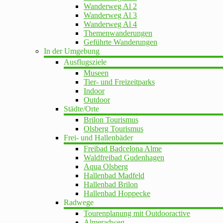
Wanderweg Al 2
Wanderweg Al 3
Wanderweg Al 4
Themenwanderungen
Geführte Wanderungen
In der Umgebung
Ausflugsziele
Museen
Tier- und Freizeitparks
Indoor
Outdoor
Städte/Orte
Brilon Tourismus
Olsberg Tourismus
Frei- und Hallenbäder
Freibad Badcelona Alme
Waldfreibad Gudenhagen
Aqua Olsberg
Hallenbad Madfeld
Hallenbad Brilon
Hallenbad Hoppecke
Radwege
Tourenplanung mit Outdooractive
Almeradweg