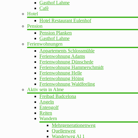
Gasthof Lahme
Cafè
Hotel
Hotel Restaurant Eulenhof
Pension
Pension Planken
Gasthof Lahme
Ferienwohnungen
Appartements Schlossmühle
Ferienwohnung Adams
Ferienwohnung Dünschede
Ferienwohnung Hammerschmidt
Ferienwohnung Helle
Ferienwohnung Höing
Ferienwohnung Waldfeeling
Aktiv sein in Alme
Freibad Badcelona
Angeln
Entengolf
Reiten
Wandern
Mehrgenerationenweg
Quellenweg
Wanderweg Al 1