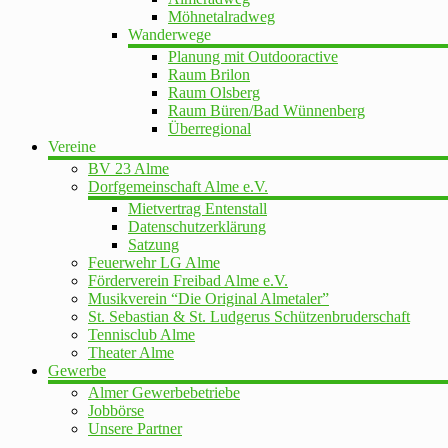
Möhnetalradweg
Wanderwege
Planung mit Outdooractive
Raum Brilon
Raum Olsberg
Raum Büren/Bad Wünnenberg
Überregional
Vereine
BV 23 Alme
Dorfgemeinschaft Alme e.V.
Mietvertrag Entenstall
Datenschutzerklärung
Satzung
Feuerwehr LG Alme
Förderverein Freibad Alme e.V.
Musikverein “Die Original Almetaler”
St. Sebastian & St. Ludgerus Schützenbruderschaft
Tennisclub Alme
Theater Alme
Gewerbe
Almer Gewerbebetriebe
Jobbörse
Unsere Partner