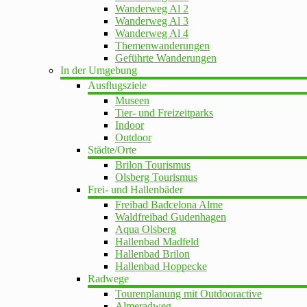
Wanderweg Al 2
Wanderweg Al 3
Wanderweg Al 4
Themenwanderungen
Geführte Wanderungen
In der Umgebung
Ausflugsziele
Museen
Tier- und Freizeitparks
Indoor
Outdoor
Städte/Orte
Brilon Tourismus
Olsberg Tourismus
Frei- und Hallenbäder
Freibad Badcelona Alme
Waldfreibad Gudenhagen
Aqua Olsberg
Hallenbad Madfeld
Hallenbad Brilon
Hallenbad Hoppecke
Radwege
Tourenplanung mit Outdooractive
Almeradweg