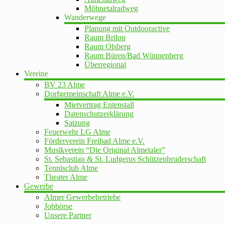
Möhnetalradweg
Wanderwege
Planung mit Outdooractive
Raum Brilon
Raum Olsberg
Raum Büren/Bad Wünnenberg
Überregional
Vereine
BV 23 Alme
Dorfgemeinschaft Alme e.V.
Mietvertrag Entenstall
Datenschutzerklärung
Satzung
Feuerwehr LG Alme
Förderverein Freibad Alme e.V.
Musikverein “Die Original Almetaler”
St. Sebastian & St. Ludgerus Schützenbruderschaft
Tennisclub Alme
Theater Alme
Gewerbe
Almer Gewerbebetriebe
Jobbörse
Unsere Partner