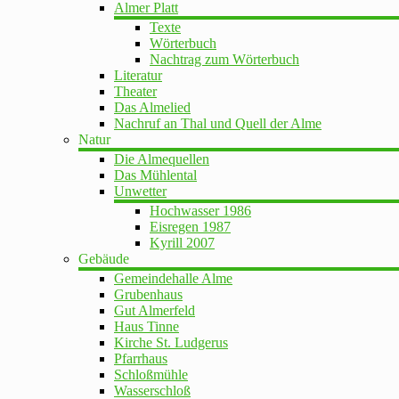
Almer Platt
Texte
Wörterbuch
Nachtrag zum Wörterbuch
Literatur
Theater
Das Almelied
Nachruf an Thal und Quell der Alme
Natur
Die Almequellen
Das Mühlental
Unwetter
Hochwasser 1986
Eisregen 1987
Kyrill 2007
Gebäude
Gemeindehalle Alme
Grubenhaus
Gut Almerfeld
Haus Tinne
Kirche St. Ludgerus
Pfarrhaus
Schloßmühle
Wasserschloß