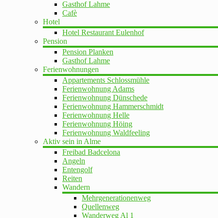
Gasthof Lahme
Cafè
Hotel
Hotel Restaurant Eulenhof
Pension
Pension Planken
Gasthof Lahme
Ferienwohnungen
Appartements Schlossmühle
Ferienwohnung Adams
Ferienwohnung Dünschede
Ferienwohnung Hammerschmidt
Ferienwohnung Helle
Ferienwohnung Höing
Ferienwohnung Waldfeeling
Aktiv sein in Alme
Freibad Badcelona
Angeln
Entengolf
Reiten
Wandern
Mehrgenerationenweg
Quellenweg
Wanderweg Al 1